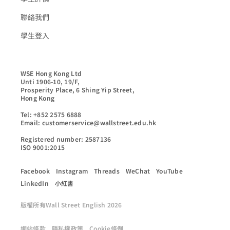
聯絡我們
學生登入
WSE Hong Kong Ltd

Unti 1906-10, 19/F,

Prosperity Place, 6 Shing Yip Street,

Hong Kong

Tel: +852 2575 6888

Email: customerservice@wallstreet.edu.hk

Registered number: 2587136

ISO 9001:2015
Facebook
Instagram
Threads
WeChat
YouTube
LinkedIn
小紅書
版權所有Wall Street English 2026
網站條款
隱私權政策
Cookie條例