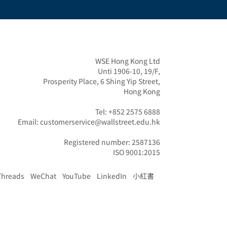
WSE Hong Kong Ltd

Unti 1906-10, 19/F,

Prosperity Place, 6 Shing Yip Street,

Hong Kong

Tel: +852 2575 6888

Email: customerservice@wallstreet.edu.hk

Registered number: 2587136

ISO 9001:2015
Threads
WeChat
YouTube
LinkedIn
小紅書