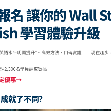
名 讓你的 Wall St
lish 學習體驗升級
認證英語水平明顯提升*。高效方法，口碑實證 —— 現在起
全球2,300名學員調查數據
定優惠→
成就了不同?