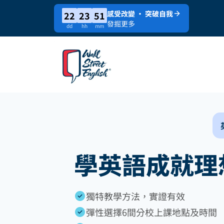
感受改變 · 突破自我
22
23
51
發掘更多
dd
hh
mm
學英語成就理
獨特教學方法，實證有效
彈性選擇6間分校上課地點及時間