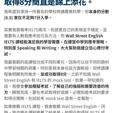
取得8分簡直是錦上添花。
我希望到澳洲一所著名的學校修讀農業科學，但
本身的分數
(6.5) 實在不足夠7分入學。
其實我曾報考IELTS兩次，但感覺自己的表現並不穩定，並
需要有人教我應考技巧及方法，而
Wall Street English
IELTS 課程能滿足我的學習需要。在課堂中學到應考策略，
特別是 Speaking 和 Writing，大大幫助我建立信心應付考
試。
我最喜歡的是課程分成不同的單元，因為可以在不同的題材
中學習相關的詞彙。特別是我本身在這方面較弱，但修讀課
程後明顯有所進步，
並成功取得8分
。之前不知道 Wall
Street English 有 IELTS 的 mock test，如果一早知道的
話，我便會
參加模擬考試，了解自己的強弱和需要改善的地
方
。歸根究底，要在考試取得好成績，必需知道考試的要求
和得分策略，在試前考 mock test 是有一定幫助。
如果推薦 IELTS 課程，我會推薦 Wall Street English。同
時，我亦將此課程推薦了給弟弟，他明白取得好 IELTS 成