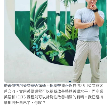
“
你好，我叫Steven，是一家經銷樂器的店主，我在WSE學
習差不多一年。如果你對於如何改善英文毫無頭緒，我會建
議你跟我一樣到WSE學英文！在元朗分校的導師和員工都
會盡心盡力提供協助，他們全都非常友善、熱情和主動幫
忙，他們會提供你在學英文過程中所需要的一切支援。我之
前很懼怕用英文與人溝通，但現在我可以自信地用英文與客
Steven, Wall Street English Yuen Long centre student
戶交流。實用英語課程可以幫我改善整體英語水平，而商業
英語和 IELTS 課程則可以針對性改善相關的範疇。我已經持
續地提升自己了，你呢？