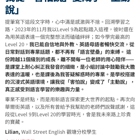
說」
提筆寫下這段文字時，心中滿是感激與不捨。回溯學習之
路，2023年的11月我以Level 9為起點踏入這裡，彼时還在
為用英語表達一個完整想法而磕磕絆絆；如今學完最高的
Level 20，
我已能自信地與外教、英語母語者暢快交流，從
日常對話到專業話題，都不再有「語言壁壘」的束縛。 這
份跨越11個級別的成長，離不開每一位老師的用心陪伴——
是課堂上耐心糾正我發音的細緻，是小組討論中鼓勵我大膽
表達的溫暖，也是課後為我答疑解惑時的專業。是學校搭建
的沉浸式英語環境，讓我從「害怕說」變成了「主動說」，
真正感受到語言學習的樂趣與力量。
畢業不是終點，而是用新語言探索更大世界的起點。再次向
華爾街英語，以及所有曾給予我幫助的老師們說聲感謝，這
段從Level 9到Level 20的學習時光，會是我未來路上珍貴
的寶藏。
Lilian,
Wall Street English 觀塘分校學生