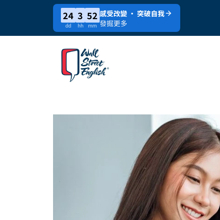
感受改變 · 突破自我
24
3
52
發掘更多
dd
hh
mm