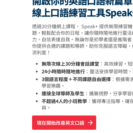
開啟你的英語口語新篇章
線上口語練習工具Speak
透過30分鐘網上課程， Speak+ 提供無限練
題，輕鬆配合你的日程，讓你隨時隨地進行靈活
力，自信表達自我。無論你是初學者還是進階者
你提供合適的課題和導師，助你克服語言障礙，
流利度！
無限次線上30分鐘會話課堂
：高效練習，短
24小時隨時隨地進行
：靈活安排學習時間，
3個語言程度＋不同課題自由選擇
：根據需
學習樂趣。
連接全球導師及學生
：擴展視野，分享學習
不超過4人的小班教學
：獲得專注指導，確
與。
現在開始改善英文口語