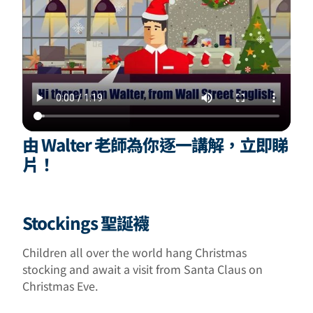
由 Walter 老師為你逐一講解，立即睇
片！
Stockings 聖誕襪
Children all over the world hang Christmas
stocking and await a visit from Santa Claus on
Christmas Eve.