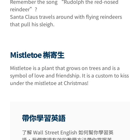
Remember the song “Rudolph the red-nosed
reindeer”?
Santa Claus travels around with flying reindeers
that pull his sleigh.
Mistletoe 槲寄生
Mistletoe is a plant that grows on trees and is a
symbol of love and friendship. It is a custom to kiss
under the mistletoe at Christmas!
帶你學習英語
了解 Wall Street English 如何幫你學習英
語，我們實證有效的教學方法帶你掌握英