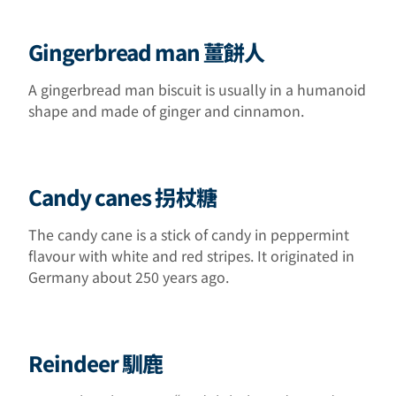
Gingerbread man 薑餅人
A gingerbread man biscuit is usually in a humanoid
shape and made of ginger and cinnamon.
Candy canes 拐杖糖
The candy cane is a stick of candy in peppermint
flavour with white and red stripes. It originated in
Germany about 250 years ago.
Reindeer 馴鹿