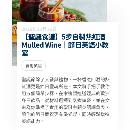
2025年12月16日
【聖誕食譜】5步自製熱紅酒
Mulled Wine｜節日英語小教
室
實用英語
聖誕節除了大餐與禮物，一杯香氣四溢的熱
紅酒更是節日靈魂所在。本文將手把手教你
用五個簡單步驟，在家複製這道經典的歐洲
冬日飲品。從材料選擇到烹煮訣竅，並在文
末為你準備了實用的聖誕主題英語詞彙表，
讓你的節日慶祝更有儀式感，同時輕鬆增進
英語能力。