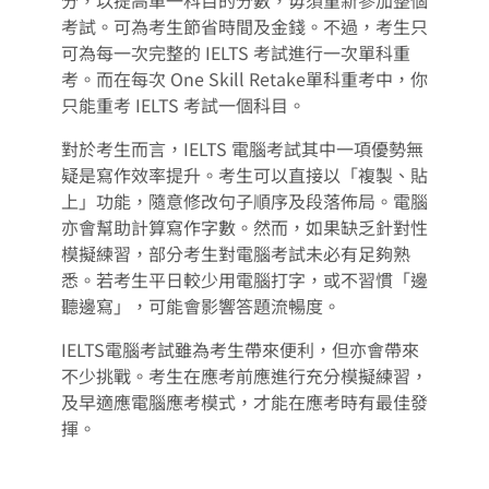
分，以提高單一科目的分數，毋須重新參加整個
考試。可為考生節省時間及金錢。不過，考生只
可為每一次完整的 IELTS 考試進行一次單科重
考。而在每次 One Skill Retake單科重考中，你
只能重考 IELTS 考試一個科目。
對於考生而言，IELTS 電腦考試其中一項優勢無
疑是寫作效率提升。考生可以直接以「複製、貼
上」功能，隨意修改句子順序及段落佈局。電腦
亦會幫助計算寫作字數。然而，如果缺乏針對性
模擬練習，部分考生對電腦考試未必有足夠熟
悉。若考生平日較少用電腦打字，或不習慣「邊
聽邊寫」，可能會影響答題流暢度。
IELTS電腦考試雖為考生帶來便利，但亦會帶來
不少挑戰。考生在應考前應進行充分模擬練習，
及早適應電腦應考模式，才能在應考時有最佳發
揮。