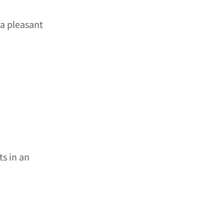
 a pleasant
ts in an