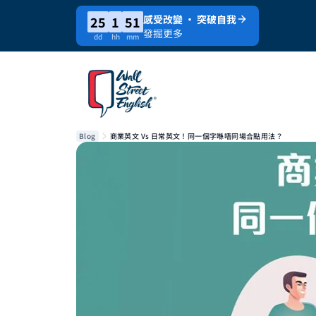
感受改變 · 突破自我
25
1
51
發掘更多
dd
hh
mm
Blog
商業英文 Vs 日常英文！同一個字喺唔同場合點用法？