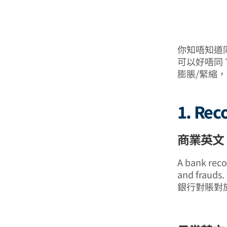
你知唔知道
可以好唔同？例
膨脹/緊縮
1. Rec
商業英文 (
A bank recon
and frauds.
銀行對賬對