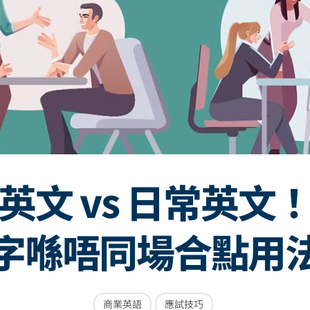
英文 vs 日常英文
字喺唔同場合點用
商業英語
應試技巧