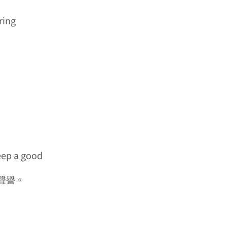
ring
keep a good
聲譽。