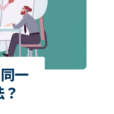
！同一
法？