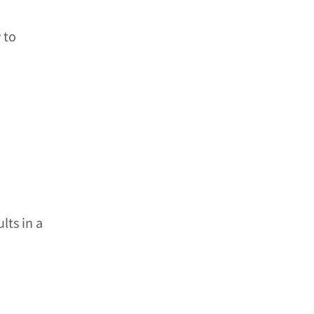
 to
lts in a