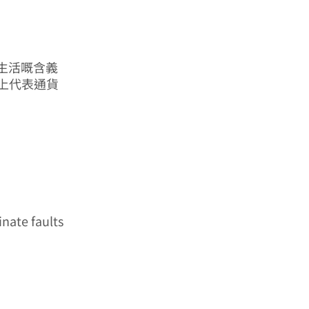
生活嘅含義
濟學上代表通貨
inate faults