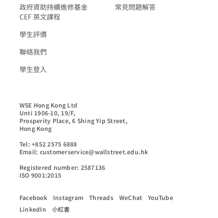
政府資助持續進修基金
常見問題解答
CEF 英文課程
學生評價
聯絡我們
學生登入
WSE Hong Kong Ltd

Unti 1906-10, 19/F,

Prosperity Place, 6 Shing Yip Street,

Hong Kong

Tel: +852 2575 6888

Email: customerservice@wallstreet.edu.hk

Registered number: 2587136

ISO 9001:2015
Facebook
Instagram
Threads
WeChat
YouTube
LinkedIn
小紅書