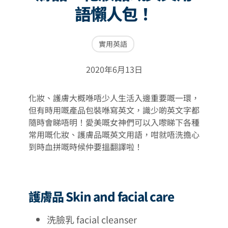
語懶人包！
實用英語
2020年6月13日
化妝、護膚大概喺唔少人生活入邊重要嘅一環，
但有時用嘅產品包裝喺寫英文，識少啲英文字都
隨時會睇唔明！愛美嘅女神們可以入嚟睇下各種
常用嘅化妝、護膚品嘅英文用語，咁就唔洗擔心
到時血拼嘅時候仲要搵翻譯啦！
護膚品 Skin and facial care
洗臉乳 facial cleanser