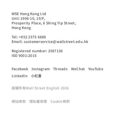
WSE Hong Kong Ltd

Unti 1906-10, 19/F,

Prosperity Place, 6 Shing Yip Street,

Hong Kong

Tel: +852 2575 6888

Email: customerservice@wallstreet.edu.hk

Registered number: 2587136

ISO 9001:2015
Facebook
Instagram
Threads
WeChat
YouTube
LinkedIn
小紅書
版權所有Wall Street English 2026
網站條款
隱私權政策
Cookie條例