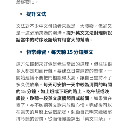
潛移物化。
提升文法
文法對不少中文母語者來說是一大障礙，但卻又
是一道必須跨過的鴻溝。
提升英文文法對理解說
話當中的時序及語境有相當大的幫助
。
恆常練習，每天聽 15 分鐘英文
這方法聽起來好像是老生常談的道理，但往往很
多人都是知而行難。要建立日常練習的習慣，一
開始建議不要把門檻設得太高，讓自己堅持不了
多久便放棄。
每天可安排一天中較為清閑的時間
約15 分鐘，如上班或下班的路上、吃午飯或晚
飯後，聆聽一段英文廣播節目或新聞
。如果實在
累了，亦不妨聽英文歌來放鬆心情。完成後可以
在當天的月曆上做個記號，勉勵自己明天繼續堅
持聆聽的習慣，從而慢慢鍛鍊出「英文耳朵」。