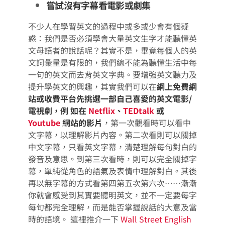
嘗試沒有字幕看電影或劇集
不少人在學習英文的過程中或多或少會有個疑
惑：我們是否必須學會大量英文生字才能聽懂英
文母語者的說話呢？其實不是，畢竟每個人的英
文詞彙量是有限的，我們總不能為聽懂生活中每
一句的英文而去背英文字典。要增強英文聽力及
提升學英文的興趣，其實我們可以在
網上免費網
站或收費平台先挑選一部自己喜愛的英文電影/
電視劇，例 如在
Netflix
、
TEDtalk
或
Youtube
網站的影片
，第一次觀看時可以看中
文字幕，以理解影片內容。第二次看則可以關掉
中文字幕，只看英文字幕，清楚理解每句對白的
發音及意思。到第三次看時，則可以完全關掉字
幕，單純從角色的語氣及表情中理解對白。其後
再以無字幕的方式看第四第五次第六次⋯⋯漸漸
你就會感受到其實要聽明英文，並不一定要每字
每句都完全理解，而是能否掌握說話的大意及當
時的語境。 這裡推介一下
Wall Street English