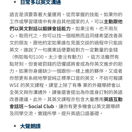
日常多以英文溝通
語言是須要靠著大量運用，從而掌握的技能。如果你的
工作或學習環境中有來自其他國家的人，可以
主動跟他
們以英文對話以鍛鍊會話能力
。如果没有，也不用灰
心。取而代之，你可以找一個相熟而且同樣希望改善英
文的朋友，跟他約定如果誰在見面交談的過程中只能說
英文，誰說了一句廣東話便要給對方一定數量的金錢
（例如每句$100，太少會没有動力）。這方法雖然有
點苛刻，但會被罰錢的恐懼感將會成為你英文進步的助
力。如果你身邊缺少一個跟你一樣上進的夥伴，又或者
你想更有系統地學習純正標準口音的英文，不妨可報讀
WSE 的英文課程。課堂上除了有專 業的外籍導師會以
全英文與你溝通外，課後還會提出為你度身訂制的英語
改善建議。此外，其英文課程亦包含大量應用
英語互動
會話班－Social Club
，讓你有更多機會以英文跟導師
及同學交流，實踐所學，提升英語口語基礎。
大聲朗讀