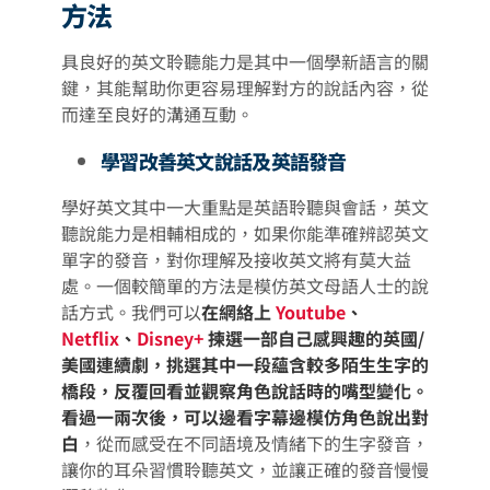
方法
具良好的英文聆聽能力是其中一個學新語言的關
鍵，其能幫助你更容易理解對方的說話內容，從
而達至良好的溝通互動。
學習改善英文說話及英語發音
學好英文其中一大重點是英語聆聽與會話，英文
聽說能力是相輔相成的，如果你能準確辨認英文
單字的發音，對你理解及接收英文將有莫大益
處。一個較簡單的方法是模仿英文母語人士的說
話方式。我們可以
在網絡上
Youtube
、
Netflix
、
Disney+
揀選一部自己感興趣的英國/
美國連續劇，挑選其中一段蘊含較多陌生生字的
橋段，反覆回看並觀察角色說話時的嘴型變化。
看過一兩次後，可以邊看字幕邊模仿角色說出對
白
，從而感受在不同語境及情緒下的生字發音，
讓你的耳朵習慣聆聽英文，並讓正確的發音慢慢