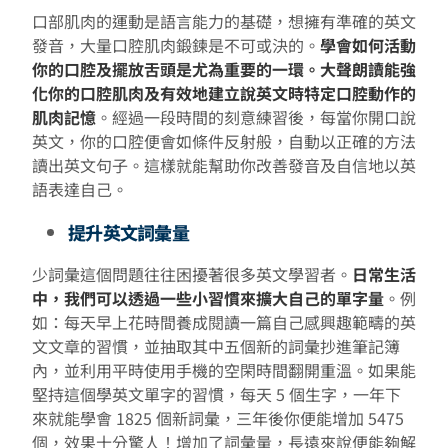
口部肌肉的運動是語言能力的基礎，想擁有準確的英文
發音，大量口腔肌肉鍛鍊是不可或決的。
學會如何活動
你的口腔及擺放舌頭是尤為重要的一環。大聲朗讀能強
化你的口腔肌肉及有效地建立說英文時特定口腔動作的
肌肉記憶
。經過一段時間的刻意練習後，每當你開口說
英文，你的口腔便會如條件反射般，自動以正確的方法
讀出英文句子。這樣就能幫助你改善發音及自信地以英
語表達自己。
提升英文詞彙量
少詞彙這個問題往往困擾著很多英文學習者。
日常生活
中，我們可以透過一些小習慣來擴大自己的單字量
。例
如：每天早上花時間養成閱讀一篇自己感興趣範疇的英
文文章的習慣，並抽取其中五個新的詞彙抄進筆記簿
內，並利用平時使用手機的空閑時間翻開重溫。如果能
堅持這個學英文單字的習慣，每天 5 個生字，一年下
來就能學會 1825 個新詞彙，三年後你便能增加 5475
個，效果十分驚人！增加了詞彙量，長遠來說便能夠解