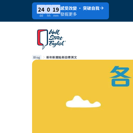
感受改變 · 突破自我
24
0
19
發掘更多
dd
hh
mm
Blog
新年新開始新目標英文