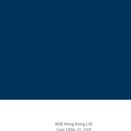
WSE Hong Kong Ltd

Unti 1906-10, 19/F,
