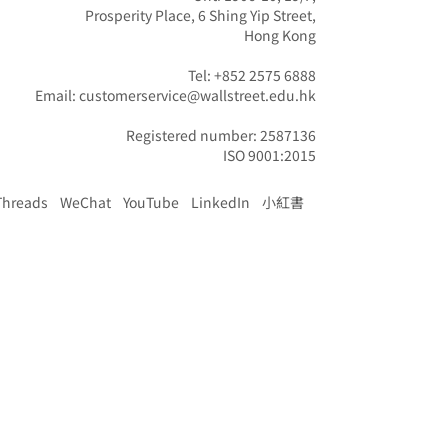
Prosperity Place, 6 Shing Yip Street,

Hong Kong

Tel: +852 2575 6888

Email: customerservice@wallstreet.edu.hk

Registered number: 2587136

ISO 9001:2015
Threads
WeChat
YouTube
LinkedIn
小紅書