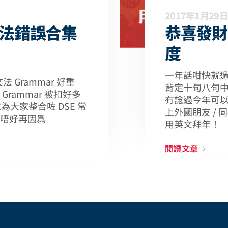
2017年1月29日
語法錯誤合集
恭喜發財
度
一年話咁快就
 Grammar 好重
背定十句八句
rammar 被扣好多
冇諗過今年可
sh 就為大家整合咗 DSE 常
上外國朋友 / 
唔好再因爲
用英文拜年！
閱讀文章