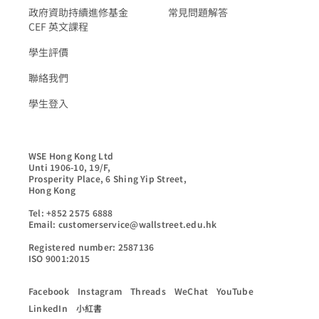
政府資助持續進修基金
常見問題解答
CEF 英文課程
學生評價
聯絡我們
學生登入
WSE Hong Kong Ltd

Unti 1906-10, 19/F,

Prosperity Place, 6 Shing Yip Street,

Hong Kong

Tel: +852 2575 6888

Email: customerservice@wallstreet.edu.hk

Registered number: 2587136

ISO 9001:2015
Facebook
Instagram
Threads
WeChat
YouTube
LinkedIn
小紅書