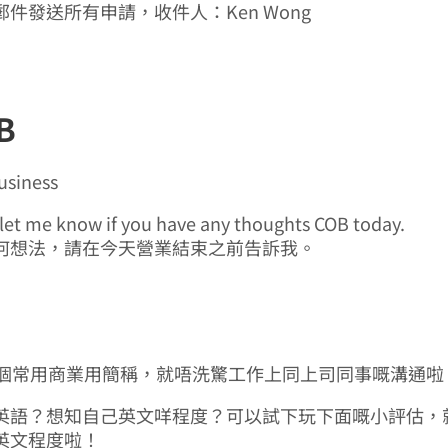
件發送所有申請，收件人：Ken Wong
B
business
e let me know if you have any thoughts COB today.
何想法，請在今天營業結束之前告訴我。
0個常用商業用簡稱，就唔洗驚工作上同上司同事嘅溝通啦
英語？想知自己英文咩程度？可以試下玩下面嘅小評估，
英文程度啦！