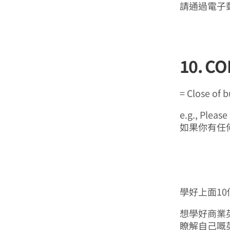
請通過電子郵
10. CO
= Close of 
e.g., Pleas
如果你有任
學好上面1
想學好商業
瞭解自己嘅