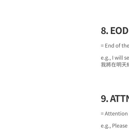
8. EOD
= End of th
e.g., I wil
我將在明天
9. ATT
= Attention
e.g., Please