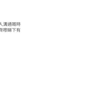
人溝通嘅時
齊嚟睇下有