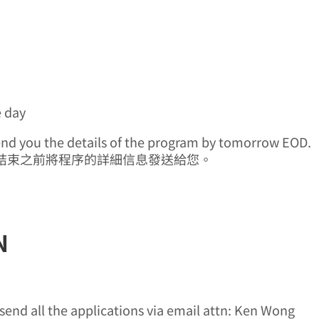
e day
l send you the details of the program by tomorrow EOD.
結束之前將程序的詳細信息發送給您。
N
 send all the applications via email attn: Ken Wong