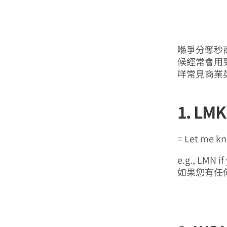
喺爭分奪秒
候經常會用
咩常見商業
1. LMK
= Let me k
e.g., LMN i
如果您有任