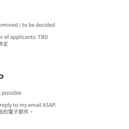
ermined / to be decided
r of applicants: TBD
待定
P
s possible
 reply to my email ASAP.
我的電子郵件。