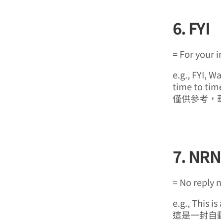
6. FYI
= For your 
e.g., FYI, W
time to tim
僅供參考，
7. NRN
= No reply 
e.g., This 
這是一封自