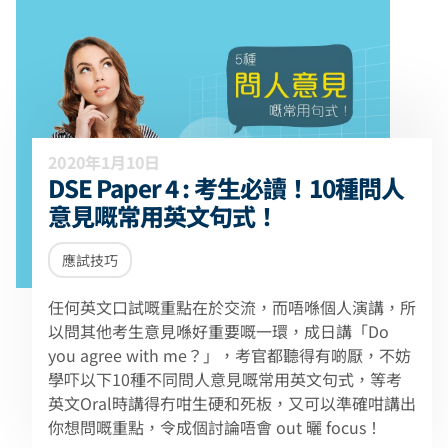
2020年1月10日
DSE Paper 4 : 考生必讀！10種問人
意見嘅常用英文句式！
應試技巧
任何英文口試嘅重點在於交流，而唔喺個人演講，所
以問其他考生意見喺好重要嘅一環，成日講「Do
you agree with me？」，考官都聽得有啲厭，不妨
學吓以下10種不同問人意見嘅常用英文句式，等考
英文Oral時講得冇咁生硬和死板，又可以準確咁講出
你想問嘅重點，令成個討論唔會 out 曬 focus！