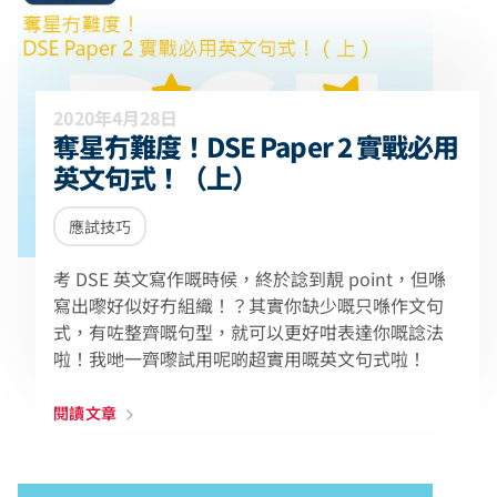
2020年4月28日
奪星冇難度！DSE Paper 2 實戰必用
英文句式！（上）
應試技巧
考 DSE 英文寫作嘅時候，終於諗到靚 point，但喺
寫出嚟好似好冇組織！？其實你缺少嘅只喺作文句
式，有咗整齊嘅句型，就可以更好咁表達你嘅諗法
啦！我哋一齊嚟試用呢啲超實用嘅英文句式啦！
閱讀文章