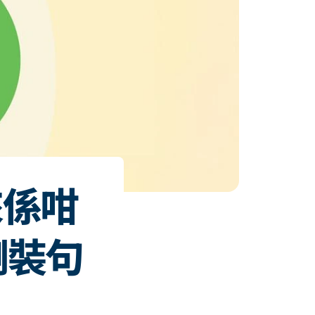
原來係咁
倒裝句