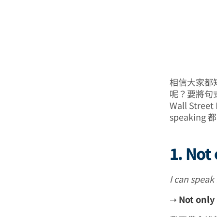
相信大家都知道
呢？要將句式
Wall Stre
speakin
1. Not
I can spe
➝
Not only