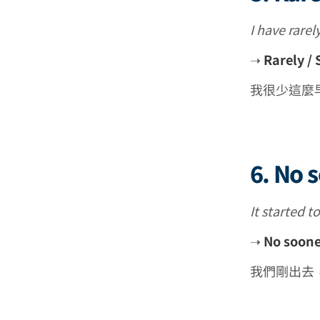
I have rarel
➝
Rarely / 
我很少這麼
6. No 
It started 
➝
No soone
我們剛出去