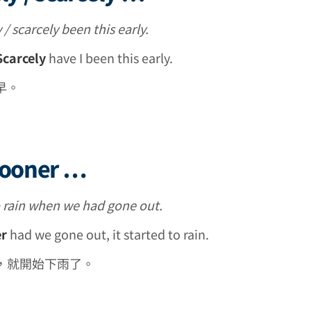
y / scarcely been this early.
Scarcely
have I been this early.
早。
sooner …
to rain when we had gone out.
r
had we gone out, it started to rain.
，就開始下雨了。