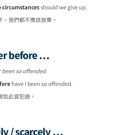
 circumstances
should we give up.
下，我們都不應該放棄。
er before …
r been so offended.
fore
have I been so offended.
被如此冒犯過。
ly / scarcely …