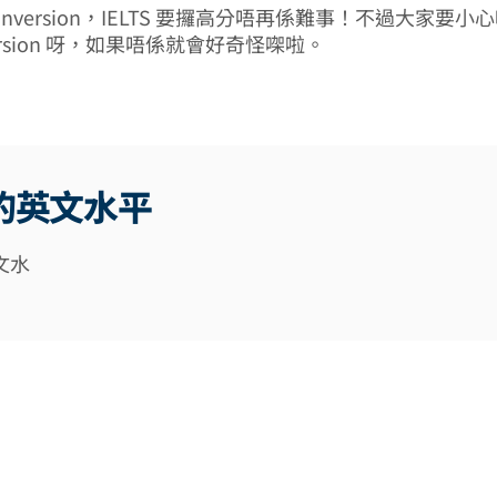
Inversion，IELTS 要攞高分唔再係難事！不過大家要
ersion 呀，如果唔係就會好奇怪㗎啦。
的英文水平
文水