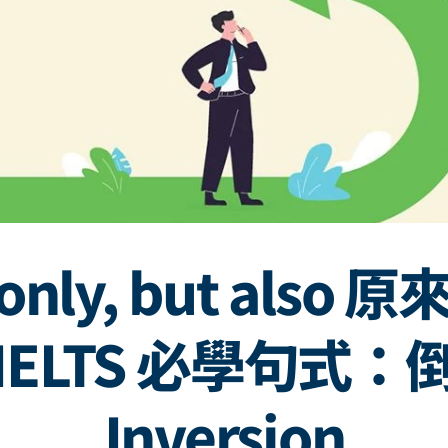
 only, but also 
IELTS 必學句式：
Inversion