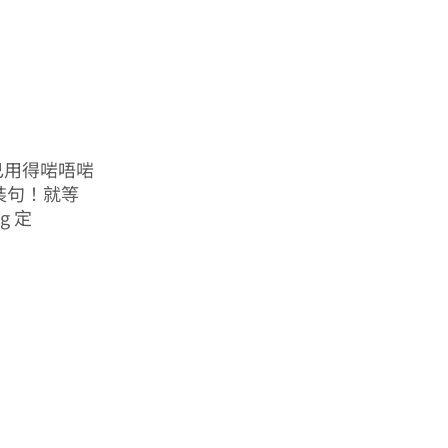
自己用得啱唔啱
倒裝句！就等
g 定