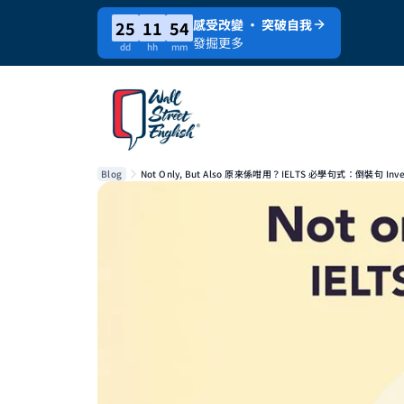
感受改變 · 突破自我
25
11
54
發掘更多
dd
hh
mm
Blog
Not Only, But Also 原來係咁用？IELTS 必學句式：倒裝句 Inve