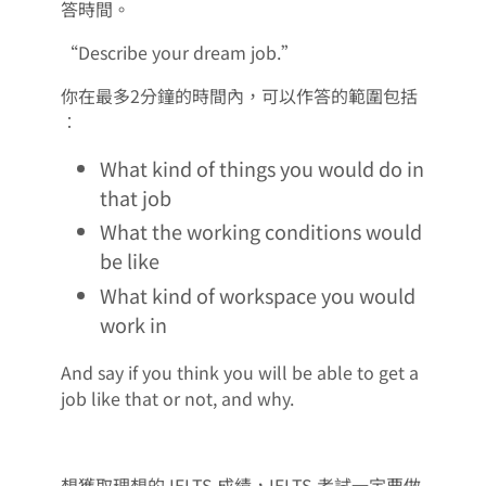
答時間。
“Describe your dream job.”
你在最多2分鐘的時間內，可以作答的範圍包括
︰
What kind of things you would do in
that job
What the working conditions would
be like
What kind of workspace you would
work in
And say if you think you will be able to get a
job like that or not, and why.
想獲取理想的 IELTS 成績，IELTS 考試一定要做