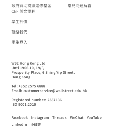
政府資助持續進修基金
常見問題解答
CEF 英文課程
學生評價
聯絡我們
學生登入
WSE Hong Kong Ltd

Unti 1906-10, 19/F,

Prosperity Place, 6 Shing Yip Street,

Hong Kong

Tel: +852 2575 6888

Email: customerservice@wallstreet.edu.hk

Registered number: 2587136

ISO 9001:2015
Facebook
Instagram
Threads
WeChat
YouTube
LinkedIn
小紅書