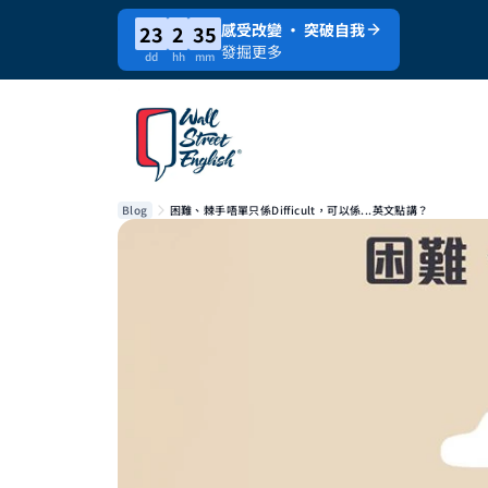
感受改變 · 突破自我
23
2
35
發掘更多
dd
hh
mm
Blog
困難、棘手唔單只係Difficult，可以係...英文點講？