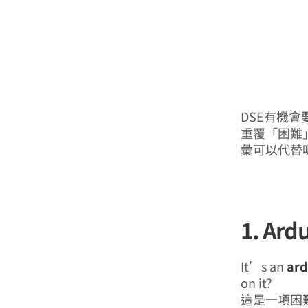
DSE有機
重覆「困難」呢
彙可以代替
1. Ard
It’s an
ard
on it?
這是一項困