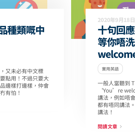
2020年9月18日
品種類嘅中
十句回應T
等你唔洗
welcom
實用英語
，又未必有中文標
要點用！不過只要大
一般人當聽到 T
品邊樣打邊樣，仲會
‘You’re w
冇有怕！
講法，例如唔
都有唔同講法。 
講法！
閱讀文章