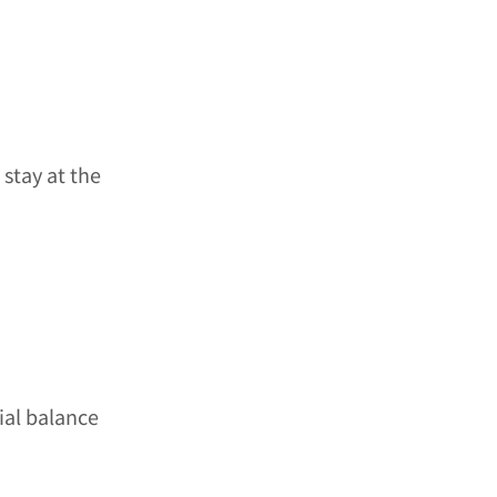
stay at the
ial balance