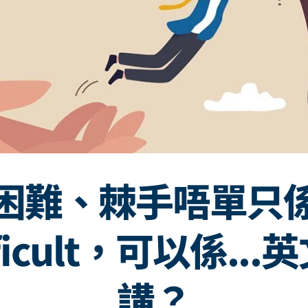
困難、棘手唔單只
fficult，可以係...
講？