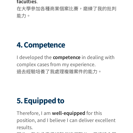
faculties
.
在大學參加各種商業個案比賽，磨練了我的批判
能力。
4. Competence
I developed the
competence
in dealing with
complex cases from my experience.
過去經驗培養了我處理複雜案件的能力。
5. Equipped to
Therefore, I am
well-equipped
for this
position, and I believe I can deliver excellent
results.