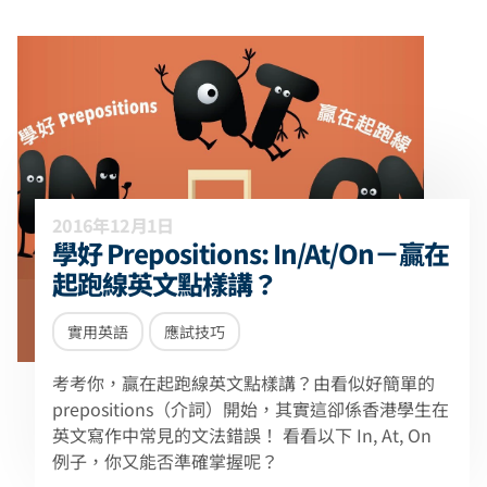
2016年12月1日
學好 Prepositions: In/At/On－贏在
起跑線英文點樣講？
實用英語
應試技巧
考考你，贏在起跑線英文點樣講？由看似好簡單的
prepositions（介詞）開始，其實這卻係香港學生在
英文寫作中常見的文法錯誤！ 看看以下 In, At, On
例子，你又能否準確掌握呢？