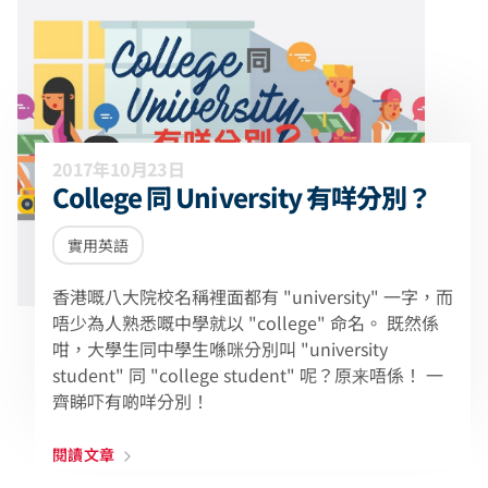
2017年10月23日
College 同 University 有咩分別？
實用英語
香港嘅八大院校名稱裡面都有 "university" 一字，而
唔少為人熟悉嘅中學就以 "college" 命名。 既然係
咁，大學生同中學生喺咪分別叫 "university
student" 同 "college student" 呢？原来唔係！ 一
齊睇吓有啲咩分別！
閱讀文章