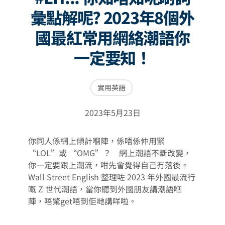
彙點解呢? 2023年8個外
國最紅常用網絡潮語你
一定要知！
實用英語
2023年5月23日
你同人係網上傾計嗰陣，係唔係仲用緊
“LOL”或 “OMG”？ 網上潮語不斷改變，
你一定要跟上潮流，咁先會覺得自己冇落後。
Wall Street English 整理咗 2023 年外國最流行
嘅 Z 世代潮語，當你聽到外國朋友講潮語嗰
陣，唔驚get唔到佢哋講咩啦。