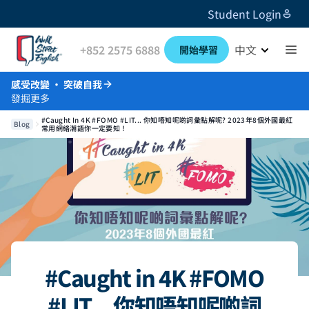
Student Login
+852 2575 6888
中文
開始學習
感受改變 · 突破自我
發掘更多
#Caught In 4K #FOMO #LIT... 你知唔知呢啲詞彙點解呢? 2023年8個外國最紅
Blog
常用網絡潮語你一定要知！
#Caught in 4K #FOMO
#LIT... 你知唔知呢啲詞