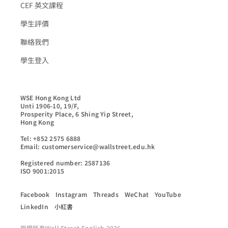
CEF 英文課程
學生評價
聯絡我們
學生登入
WSE Hong Kong Ltd

Unti 1906-10, 19/F,

Prosperity Place, 6 Shing Yip Street,

Hong Kong

Tel: +852 2575 6888

Email: customerservice@wallstreet.edu.hk

Registered number: 2587136

ISO 9001:2015
Facebook
Instagram
Threads
WeChat
YouTube
LinkedIn
小紅書
版權所有Wall Street English 2026