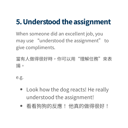
5. Understood the assignment
When someone did an excellent job, you
may use “understood the assignment” to
give compliments.
當有人做得很好時，你可以用“理解任務”來表
揚。
e.g.
Look how the dog reacts! He really
understood the assignment!
看看狗狗的反應！ 他真的做得很好！