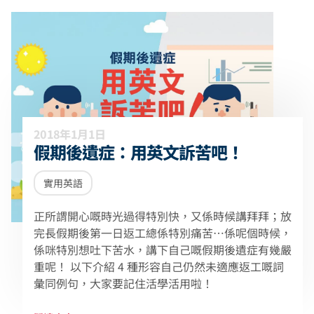
2018年1月1日
假期後遺症：用英文訴苦吧！
實用英語
正所謂開心嘅時光過得特別快，又係時候講拜拜；放
完長假期後第一日返工總係特別痛苦⋯係呢個時候，
係咪特別想吐下苦水，講下自己嘅假期後遺症有幾嚴
重呢！ 以下介紹 4 種形容自己仍然未適應返工嘅詞
彙同例句，大家要記住活學活用啦！