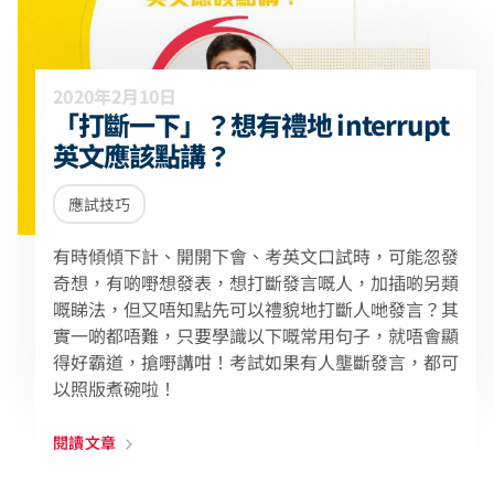
2020年2月10日
「打斷一下」？想有禮地 interrupt
英文應該點講？
應試技巧
有時傾傾下計、開開下會、考英文口試時，可能忽發
奇想，有啲嘢想發表，想打斷發言嘅人，加插啲另類
嘅睇法，但又唔知點先可以禮貌地打斷人哋發言？其
實一啲都唔難，只要學識以下嘅常用句子，就唔會顯
得好霸道，搶嘢講咁！考試如果有人壟斷發言，都可
以照版煮碗啦！
閱讀文章