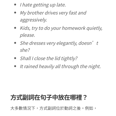
I hate getting up late.
My brother drives very fast and
aggressively.
Kids, try to do your homework quietly,
please.
She dresses very elegantly, doesn’t
she?
Shall I close the lid tightly?
It rained heavily all through the night.
方式副詞在句子中放在哪裡？
大多數情況下，方式副詞位於動詞之後。例如，