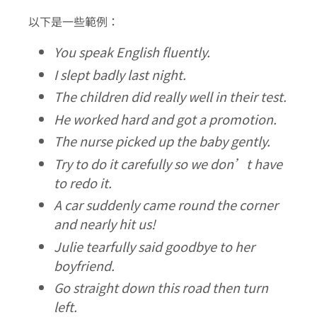
以下是一些範例：
You speak English fluently.
I slept badly last night.
The children did really well in their test.
He worked hard and got a promotion.
The nurse picked up the baby gently.
Try to do it carefully so we don’t have
to redo it.
A car suddenly came round the corner
and nearly hit us!
Julie tearfully said goodbye to her
boyfriend.
Go straight down this road then turn
left.