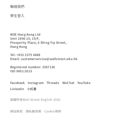
聯絡我們
學生登入
WSE Hong Kong Ltd

Unti 1906-10, 19/F,

Prosperity Place, 6 Shing Yip Street,

Hong Kong

Tel: +852 2575 6888

Email: customerservice@wallstreet.edu.hk

Registered number: 2587136

ISO 9001:2015
Facebook
Instagram
Threads
WeChat
YouTube
LinkedIn
小紅書
版權所有Wall Street English 2026
網站條款
隱私權政策
Cookie條例