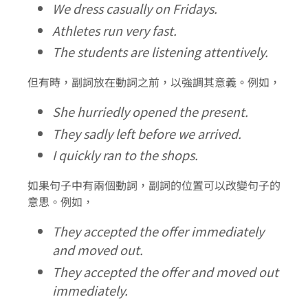
We dress casually on Fridays.
Athletes run very fast.
The students are listening attentively.
但有時，副詞放在動詞之前，以強調其意義。例如，
She hurriedly opened the present.
They sadly left before we arrived.
I quickly ran to the shops.
如果句子中有兩個動詞，副詞的位置可以改變句子的
意思。例如，
They accepted the offer immediately
and moved out.
They accepted the offer and moved out
immediately.