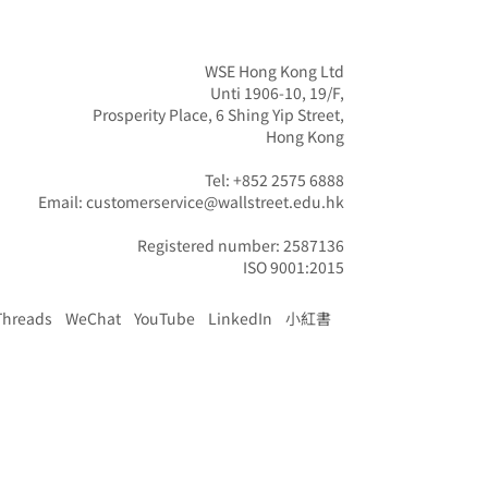
WSE Hong Kong Ltd

Unti 1906-10, 19/F,

Prosperity Place, 6 Shing Yip Street,

Hong Kong

Tel: +852 2575 6888

Email: customerservice@wallstreet.edu.hk

Registered number: 2587136

ISO 9001:2015
Threads
WeChat
YouTube
LinkedIn
小紅書