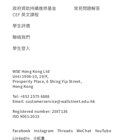
政府資助持續進修基金
常見問題解答
CEF 英文課程
學生評價
聯絡我們
學生登入
WSE Hong Kong Ltd

Unti 1906-10, 19/F,

Prosperity Place, 6 Shing Yip Street,

Hong Kong

Tel: +852 2575 6888

Email: customerservice@wallstreet.edu.hk

Registered number: 2587136

ISO 9001:2015
Facebook
Instagram
Threads
WeChat
YouTube
LinkedIn
小紅書