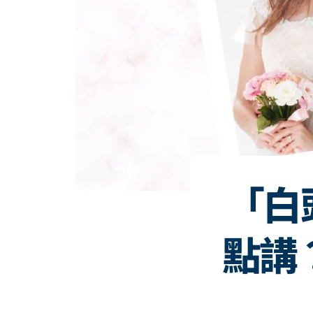
「白
點講