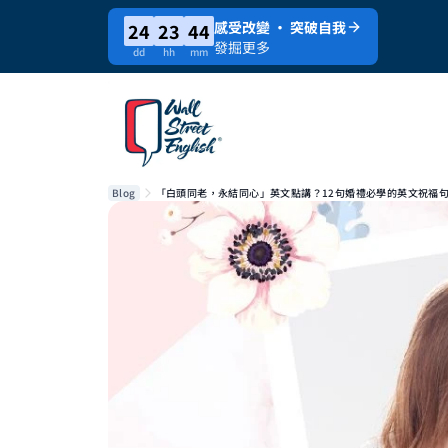
感受改變 · 突破自我
24
23
44
發掘更多
dd
hh
mm
Blog
「白頭同老，永結同心」英文點講？12句婚禮必學的英文祝福