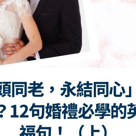
頭同老，永結同心
？12句婚禮必學的
福句！（上）