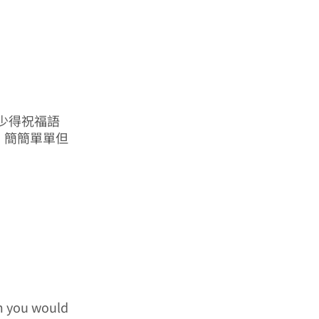
少得祝福語
句，簡簡單單但
m you would