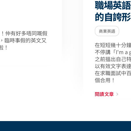
職場英語
的自誇形
商業英語
！仲有好多唔同嘅假
文，臨時事假的英文又
在短短幾十分
啦！
不停講「I'm a
之前搵出自己
以有效文字表達
在求職面試中
個合用！
閱讀文章