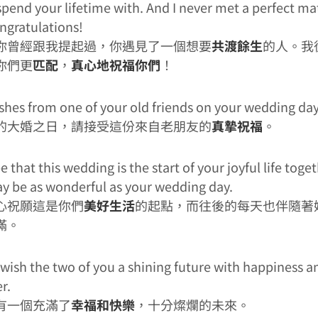
 spend your lifetime with. And I never met a perfect ma
ngratulations!
你曾經跟我提起過，你遇見了一個想要
共渡餘生
的人。我
你們更
匹配
，
真心地祝福你們
！
shes from one of your old friends on your wedding day
的大婚之日，請接受這份來自老朋友的
真摯祝福
。
 that this wedding is the start of your joyful life toge
y be as wonderful as your wedding day.
心祝願這是你們
美好生活
的起點，而往後的每天也伴隨著
滿。
wish the two of you a shining future with happiness a
r.
有一個充滿了
幸福和快樂
，十分燦爛的未來。