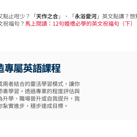
又點止咁少？「
天作之合
」、「
永浴愛河
」英文點講？想
文祝福句？
馬上閱讀：12句婚禮必學的英文祝福句（下）
造專屬英語課程
或兩者結合的靈活學習模式，讓你
節奏學習。透過專業的程度評估與
為升學、職場晉升或自我提升，我
你紮實進步，穩步達成目標。