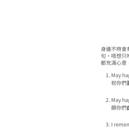
身邊不時會
句，唔想只喺
都充滿心意
May hap
祝你們
May hap
願你們
I reme