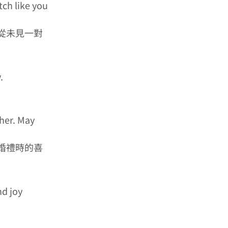
tch like you
從未見一對
.
ther. May
婚禮時的喜
nd joy