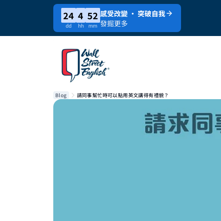
感受改變 · 突破自我
24
4
52
發掘更多
dd
hh
mm
Blog
請同事幫忙時可以點用英文講得有禮貌？