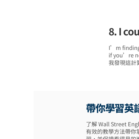
8. I 
I’m finding 
if you’re n
我發現這計
帶你學習英
了解 Wall Street
有效的教學方法帶你
習，並保證看得見的