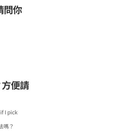
? 請問你
in? 方便請
f I pick
法嗎？