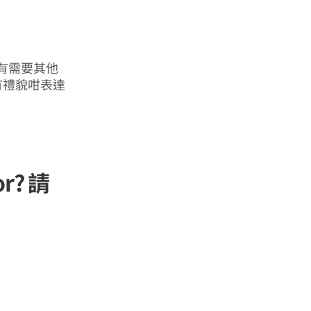
有需要其他
有禮貌咁表達
or? 請