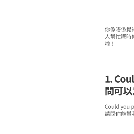
你係唔係覺
人幫忙嘅時
啦！
1. Cou
問可以
Could you p
請問你能幫我