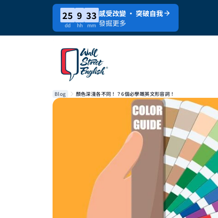
感受改變 · 突破自我
25
9
33
發掘更多
dd
hh
mm
Blog
顏色深淺各不同！？6個必學嘅英文形容詞！