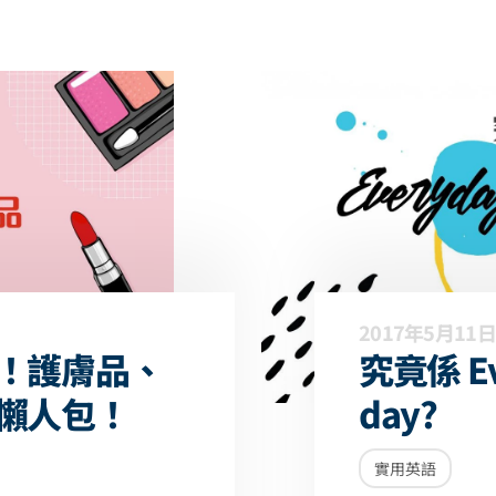
2017年5月11日
！護膚品、
究竟係 Ev
懶人包！
day?
實用英語