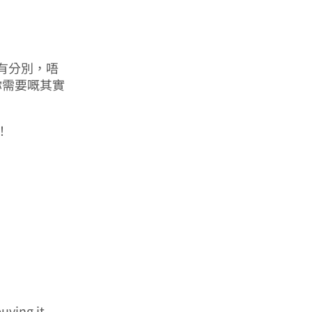
有分別，唔
？你需要嘅其實
！
uying it.