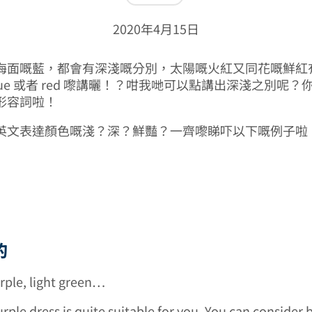
2020年4月15日
海面嘅藍，都會有深淺嘅分別，太陽嘅火紅又同花嘅鮮紅
lue 或者 red 嚟講曬！？咁我哋可以點講出深淺之別呢
形容詞啦！
英文表達顏色嘅淺？深？鮮豔？一齊嚟睇吓以下嘅例子啦
的
urple, light green…
urple dress is quite suitable for you. You can consider b