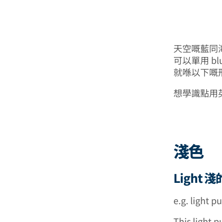
天空嘅藍同
可以單用 b
就喺以下嘅
想學識點用
淺色
Light 淺
e.g. light p
This light p