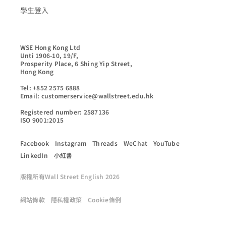
學生登入
WSE Hong Kong Ltd

Unti 1906-10, 19/F,

Prosperity Place, 6 Shing Yip Street,

Hong Kong

Tel: +852 2575 6888

Email: customerservice@wallstreet.edu.hk

Registered number: 2587136

ISO 9001:2015
Facebook
Instagram
Threads
WeChat
YouTube
LinkedIn
小紅書
版權所有Wall Street English 2026
網站條款
隱私權政策
Cookie條例