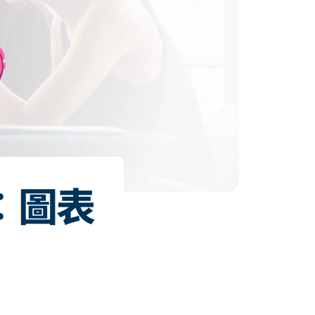
ng︰圖表