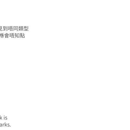
有時見到唔同類型
，真喺會唔知點
k is
arks.