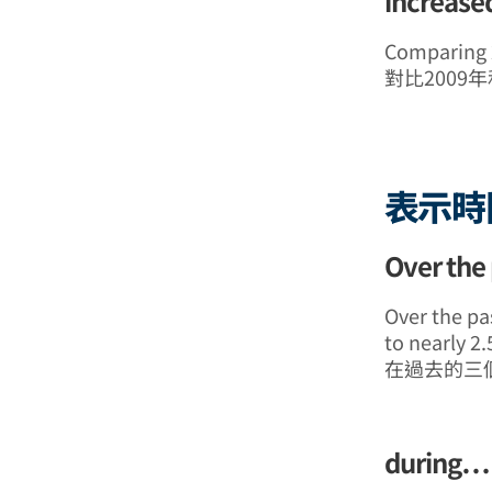
increase
Comparing 2
對比2009
表示時
Over the
Over the pa
to nearly 2.
在過去的三個
during…