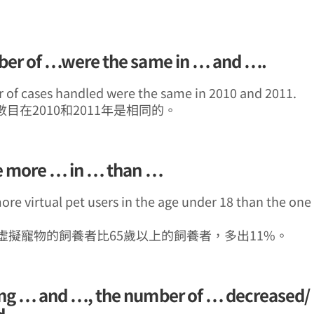
er of …were the same in … and ….
of cases handled were the same in 2010 and 2011.
目在2010和2011年是相同的。
e more … in … than …
ore virtual pet users in the age under 18 than the one
的虛擬寵物的飼養者比65歲以上的飼養者，多出11%。
g … and …, the number of … decreased/