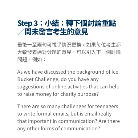
Step 3：小結︰轉下個討論重點
／問未發言考生的意見
最後一至兩句可視乎情況更換，如果每位考生都
大致發表過對分題的意見，可以引入下一個討論
問題，例如︰
As we have discussed the background of Ice
Bucket Challenge, do you have any
suggestions of online activities that can help
to raise money for charity purpose?
There are so many challenges for teenagers
to write formal emails, but is email really
that important in communication? Are there
any other forms of communication?