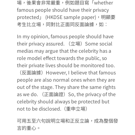
場，後果會非常嚴重，例如題目寫「whether
famous people should have their privacy
protected」 (HKDSE sample paper)，明顯要
考生比立場，同對比正面同反面論據，如︰
In my opinion, famous people should have
their privacy assured. （立場）Some social
medias may argue that the celebrity has a
role model effect towards the public, so
their private lives should be monitored too.
（反面論據）However, I believe that famous
people are also normal ones when they are
out of the stage. They share the same rights
as we do. （正面論證）So, the privacy of the
celebrity should always be protected but
not to be disclosed.（重申立場）
可用五至六句說明立場和正反立論，成為整個發
言的重心。