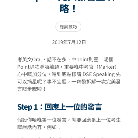
略！
應試技巧
2019年7月12日
考英文Oral，話不在多，中point則靈！呢個
Point除咗喺唔離題，重要喺中考官（Marker）
心中嘅加分位，咁到底點樣講 DSE Speaking 先
可以摘星呢？事不宜遲，一齊黎拆解一次完美發
言嘅步驟啦！
Step 1：回應上一位的發言
假設你唔喺第一位發言，就要回應番上一位考生
嘅說話內容，例如︰