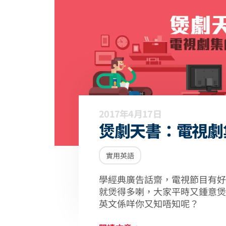
2017年4月17日
煲劇天書：電視劇
實用英語
學經典廣告話齋，電視節目有好
就煲得多喇，大家平時又鍾意煲
英文係咩你又知唔知呢？