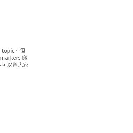
opic。但
markers 睇
靚字可以幫大家