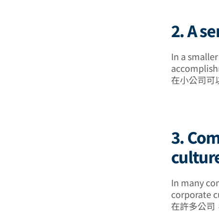
2. A 
In a smalle
accomplishm
在小公司可
3. Com
cult
In many com
corporate c
在許多公司