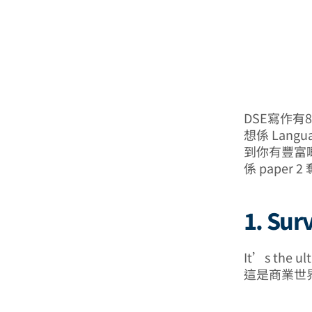
DSE寫作有
想係 Langu
到你有豐富嘅 
係 paper 
1. Sur
It’s the ul
這是商業世