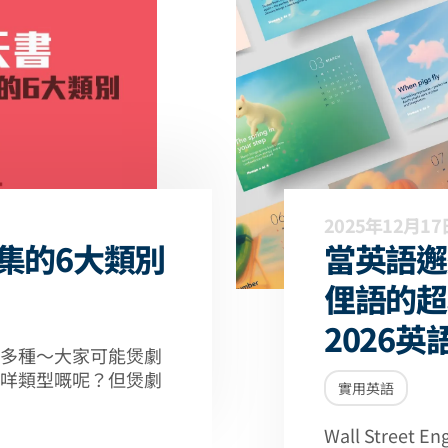
2025年12月17
集的6大類別
當英語邂
俚語的超
2026
多種～大家可能煲劇
咩類型嘅呢？但煲劇
實用英語
Wall Stree