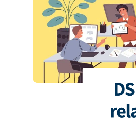
DS
re