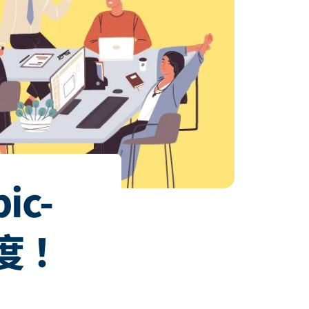
ic-
難度！