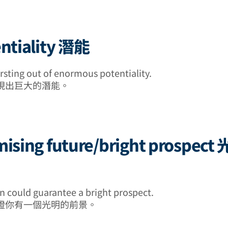
entiality 潛能
rsting out of enormous potentiality.
現出巨大的潛能。
mising future/bright prospec
on could guarantee a bright prospect.
證你有一個光明的前景。