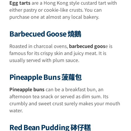
Egg tarts
are a Hong Kong style custard tart with
either pastry or cookie-like crusts. You can
purchase one at almost any local bakery.
Barbecued Goose 燒鵝
Roasted in charcoal ovens,
barbecued goos
e is
famous for its crispy skin and juicy meat. It is
usually served with plum sauce.
Pineapple Buns 菠蘿包
Pineapple buns
can be a breakfast bun, an
afternoon tea snack or served as dim sum. Its
crumbly and sweet crust surely makes your mouth
water.
Red Bean Pudding 砵仔糕