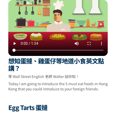
想知蛋撻、雞蛋仔等地道小食英文點
講？
等 Wall Street English 老師 Walter 話你知！
Today I am going to introduce the 5 must eat foods in Hong
Kong that you could introduce to your foreign friends.
Egg Tarts 蛋撻