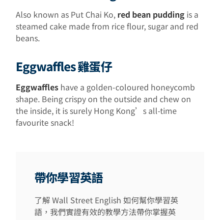
Also known as Put Chai Ko,
red bean pudding
is a
steamed cake made from rice flour, sugar and red
beans.
Eggwaffles 雞蛋仔
Eggwaffles
have a golden-coloured honeycomb
shape. Being crispy on the outside and chew on
the inside, it is surely Hong Kong’s all-time
favourite snack!
帶你學習英語
了解 Wall Street English 如何幫你學習英
語，我們實證有效的教學方法帶你掌握英