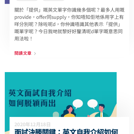
關於「提供」嘅英文單字你識幾多個呢？最多人用嘅
provide，offer同supply，你知唔知佢地係用字上有
咩分別呢？除咗呢d，你仲識唔識其他表示「提供」
嘅單字呢？今日我哋就黎好好釐清呢d單字嘅意思同
用法啦！
閱讀文章
2020年12月18日
面試決勝關鍵：英文自我介紹如何