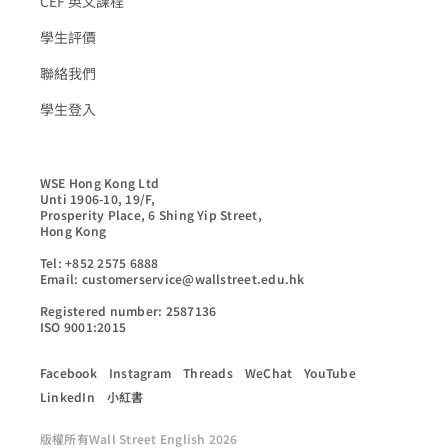
CEF 英文課程
學生評價
聯絡我們
學生登入
WSE Hong Kong Ltd

Unti 1906-10, 19/F,

Prosperity Place, 6 Shing Yip Street,

Hong Kong

Tel: +852 2575 6888

Email: customerservice@wallstreet.edu.hk

Registered number: 2587136

ISO 9001:2015
Facebook
Instagram
Threads
WeChat
YouTube
LinkedIn
小紅書
版權所有Wall Street English 2026