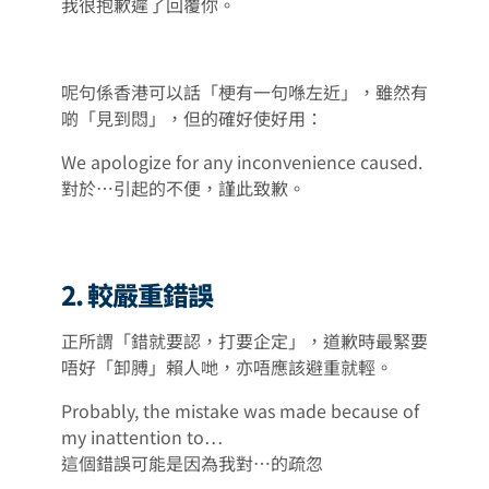
我很抱歉遲了回覆你。
呢句係香港可以話「梗有一句喺左近」，雖然有
啲「見到悶」，但的確好使好用：
We apologize for any inconvenience caused.
對於…引起的不便，謹此致歉。
2. 較嚴重錯誤
正所謂「錯就要認，打要企定」，道歉時最緊要
唔好「卸膊」賴人哋，亦唔應該避重就輕。
Probably, the mistake was made because of
my inattention to…
這個錯誤可能是因為我對⋯的疏忽