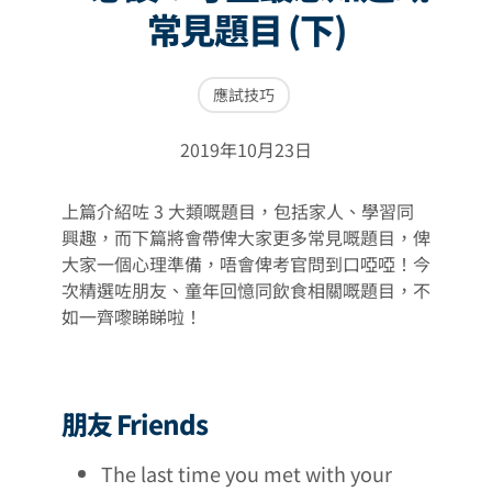
常見題目 (下)
應試技巧
2019年10月23日
上篇介紹咗 3 大類嘅題目，包括家人、學習同
興趣，而下篇將會帶俾大家更多常見嘅題目，俾
大家一個心理準備，唔會俾考官問到口啞啞！今
次精選咗朋友、童年回憶同飲食相關嘅題目，不
如一齊嚟睇睇啦！
朋友 Friends
The last time you met with your