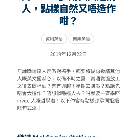
人，點樣自然又唔造作
咁？
實用英語
商業英語
2019年12月22日
無論職場達人定派對搞手，都要將幾句邀請其他
人嘅英文擺喺心，以備不時之需！賞唔賞面放工
之後去飲杯酒？有冇興趣下星期去睇戲？點講先
唔會太造作？唔想似喺逼人去？咁就要一齊學吓
invite 人嘅哲學啦！以下仲會有點樣應承同拒絕
嘅句式添！