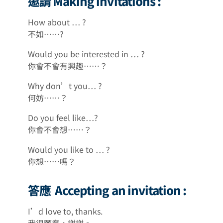
邀請 Making invitations :
How about … ?
不如……?
Would you be interested in … ?
你會不會有興趣……？
Why don’t you… ?
何妨……？
Do you feel like…?
你會不會想……？
Would you like to … ?
你想……嗎？
答應 Accepting an invitation :
I’d love to, thanks.
我很願意，謝謝。