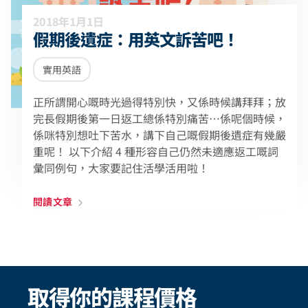
2018年1月1日
假期後遺症：用英文訴苦吧！
實用英語
正所謂開心嘅時光過得特別快，又係時候講拜拜；放
完長假期後第一日返工總係特別痛苦⋯係呢個時候，
係咪特別想吐下苦水，講下自己嘅假期後遺症有幾嚴
重呢！ 以下介紹 4 種形容自己仍然未適應返工嘅詞
彙同例句，大家要記住活學活用啦！
閱讀文章
取得你的課程價格