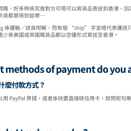
問嘅，好多時係究竟對方可唔可以將貨品寄送到香港。因
件貨都買唔到返嚟⋯
ipping 係運輸／送貨咁解，而有個 “ship” 字並唔代表運
唔少係美國或英國嘅貨品都以空運形式寄送至香港。
t methods of payment do you 
什麼付款方式？
用 PayPal 畀錢，或者係咪要直接碌信用卡，就問呢句