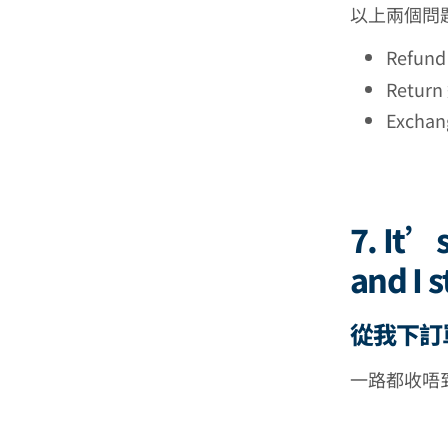
以上兩個問
Refun
Retur
Excha
7. It’
and I s
從我下訂
一路都收唔