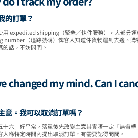
 do I track my order?
我的訂單？
 expedited shipping（緊急／快件服務），大部
cking number（追踪號碼）俾客人知道件貨物運到去邊。
碼的話，不妨問問。
ave changed my mind. Can I can
主意。我可以取消訂單嗎？
五十六」好平常，落單後先改變主意其實唔一定「無彎轉
客人喺特定時間內提出取消訂單，有需要記得問問。