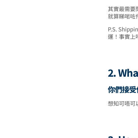
其實最需要
就算睇啱咗
P.S. Sh
運！事實上
2. Wha
你們接受
想知可唔可以