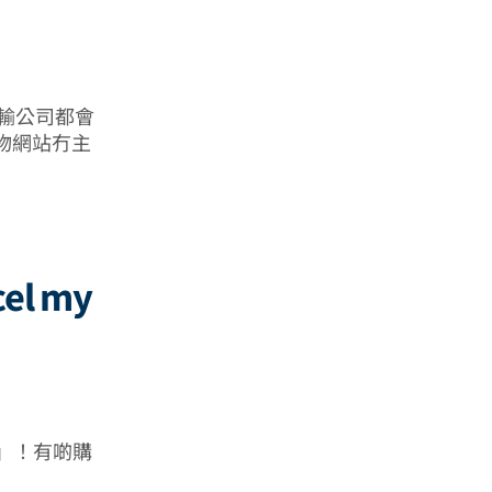
分運輸公司都會
購物網站冇主
cel my
」！有啲購