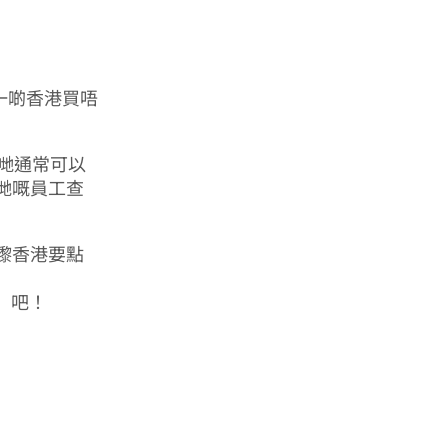
到一啲香港買唔
我哋通常可以
 向佢哋嘅員工查
嚟香港要點
用」吧！