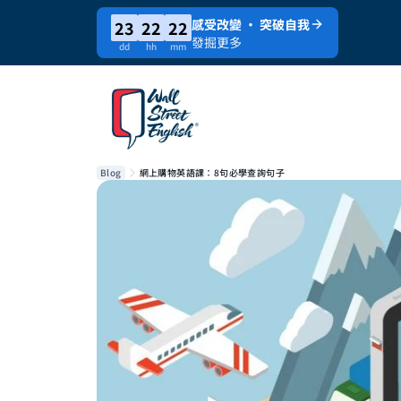
感受改變 · 突破自我
23
22
22
發掘更多
dd
hh
mm
Blog
網上購物英語課：8句必學查詢句子