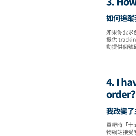
3. How
如何追蹤
如果你要求使用
提供 tra
動提供個號
4. I h
order?
我改變了
買嘢時「十
物網站接受