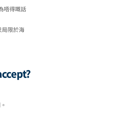
為唔得嘅話
送只局限於海
accept?
喇。