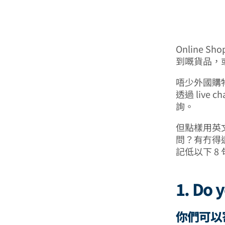
Online
到嘅貨品，
唔少外國購物
透過 live 
詢。
但點樣用英
問？有冇得
記低以下 8 
1. Do 
你們可以