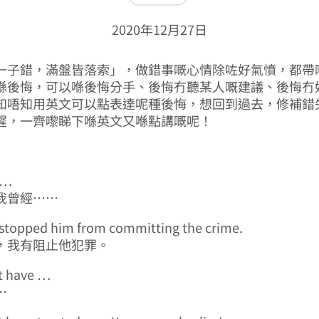
2020年12月27日
一子錯，滿盤皆落索」，做錯事嘅心情除咗好氣憤，都帶
喺後悔，可以喺後悔分手、後悔冇聽某人嘅建議、後悔冇
知唔知用英文可以點表達呢種後悔，想回到過去，修補錯
遲，一齊嚟睇下喺英文又喺點講嘅呢！
d …
我曾經……
d stopped him from committing the crime.
，我有阻止他犯罪。
t have …
…