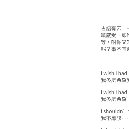
古語有云「
嘅感受，即
等，咁你又
呢？事不宜
I wish I ha
我多麼希望
I wish I ha
我多麼希望
I shouldn’
我不應該…