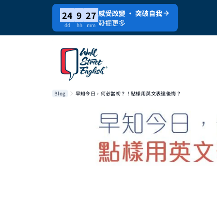
感受改變 · 突破自我
24
9
27
發掘更多
dd
hh
mm
Blog
早知今日，何必當初？！點樣用英文表達後悔？