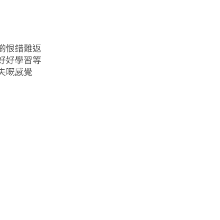
啲恨錯難返
好好學習等
失嘅感覺