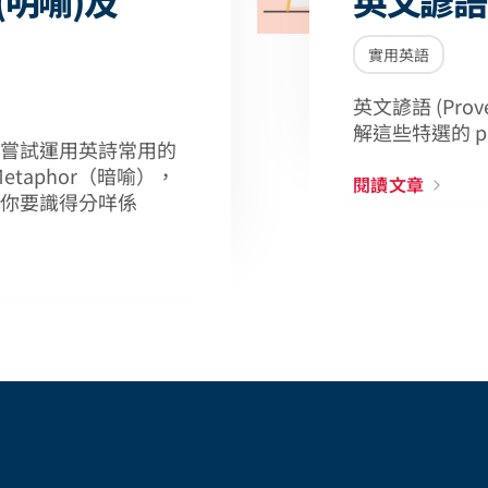
實用英語
英文諺語 (Pr
解這些特選的 p
嘗試運用英詩常用的
Metaphor（暗喻），
閱讀文章
你要識得分咩係