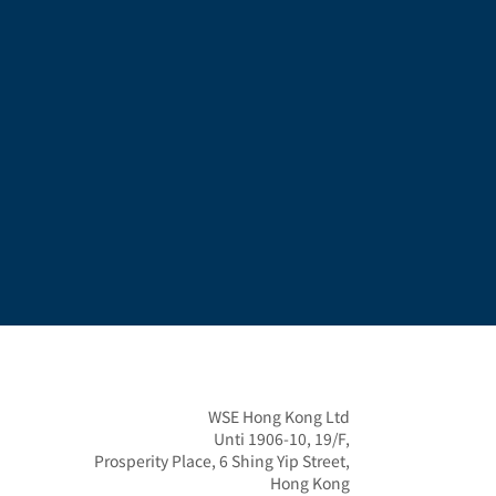
WSE Hong Kong Ltd

Unti 1906-10, 19/F,

Prosperity Place, 6 Shing Yip Street,

Hong Kong
