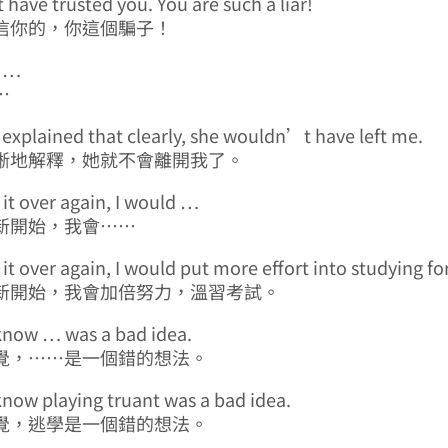
 have trusted you. You are such a liar!
信你的，你這個騙子！
d …
…
d explained that clearly, she wouldn’t have left me.
晰地解釋，她就不會離開我了。
o it over again, I would …
新開始，我會……
o it over again, I would put more effort into studying f
新開始，我會加倍努力，溫習考試。
know … was a bad idea.
覺，……是一個錯的想法。
know playing truant was a bad idea.
覺，逃學是一個錯的想法。