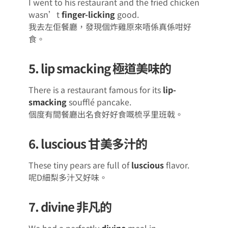
I went to his restaurant and the fried chicken
wasn’t
finger-licking
good.
我去左佢餐廳，發現個炸雞原來唔係真係咁好
食。
5. lip smacking 極道美味的
There is a restaurant famous for its
lip-
smacking
soufflé pancake.
個度有間餐廳出名食好好食嘅梳孚里班戟。
6. luscious 甘美多汁的
These tiny pears are full of
luscious
flavor.
呢D細梨多汁又好味。
7. divine 非凡的
We had a perfectly
divine
meal in