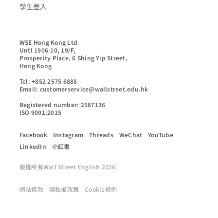
學生登入
WSE Hong Kong Ltd

Unti 1906-10, 19/F,

Prosperity Place, 6 Shing Yip Street,

Hong Kong

Tel: +852 2575 6888

Email: customerservice@wallstreet.edu.hk

Registered number: 2587136

ISO 9001:2015
Facebook
Instagram
Threads
WeChat
YouTube
LinkedIn
小紅書
版權所有Wall Street English 2026
網站條款
隱私權政策
Cookie條例