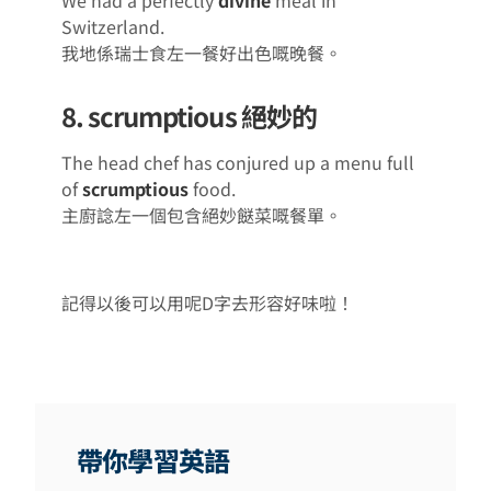
Switzerland.
我地係瑞士食左一餐好出色嘅晚餐。
8. scrumptious 絕妙的
The head chef has conjured up a menu full
of
scrumptious
food.
主廚諗左一個包含絕妙餸菜嘅餐單。
記得以後可以用呢D字去形容好味啦！
帶你學習英語