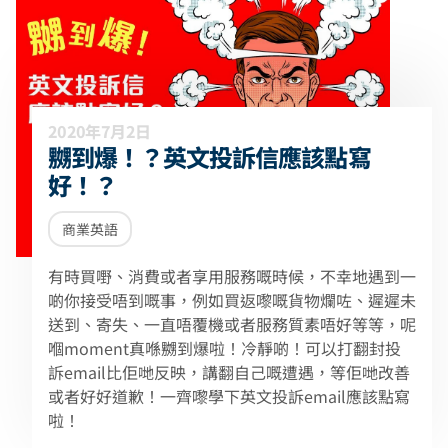
2020年7月2日
嬲到爆！？英文投訴信應該點寫
好！？
商業英語
有時買嘢、消費或者享用服務嘅時候，不幸地遇到一
啲你接受唔到嘅事，例如買返嚟嘅貨物爛咗、遲遲未
送到、寄失、一直唔覆機或者服務質素唔好等等，呢
嗰moment真喺嬲到爆啦！冷靜啲！可以打翻封投
訴email比佢哋反映，講翻自己嘅遭遇，等佢哋改善
或者好好道歉！一齊嚟學下英文投訴email應該點寫
啦！