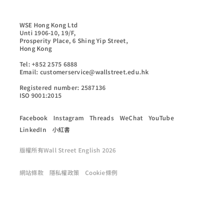
WSE Hong Kong Ltd

Unti 1906-10, 19/F,

Prosperity Place, 6 Shing Yip Street,

Hong Kong

Tel: +852 2575 6888

Email: customerservice@wallstreet.edu.hk

Registered number: 2587136

ISO 9001:2015
Facebook
Instagram
Threads
WeChat
YouTube
LinkedIn
小紅書
版權所有Wall Street English 2026
網站條款
隱私權政策
Cookie條例