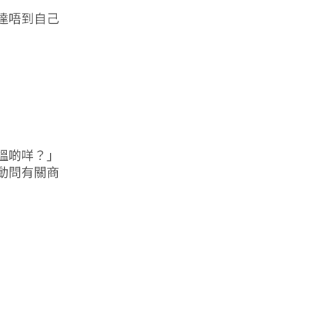
達唔到自己
搵啲咩？」
動問有關商