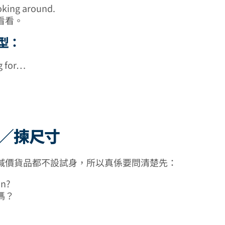
ooking around.
看看。
型：
g for…
衫／揀尺寸
減價貨品都不設試身，所以真係要問清楚先：
on?
嗎？