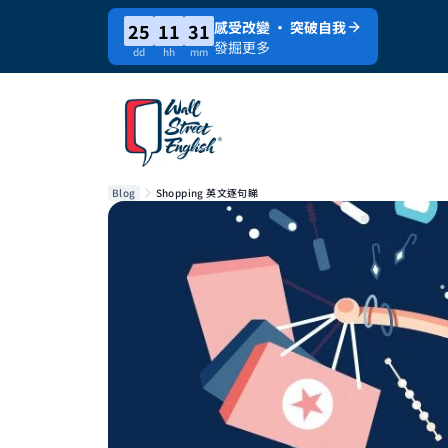
感受改變 · 突破自我
25
11
31
發掘更多
dd
hh
mm
Blog
Shopping 英文逐句睇