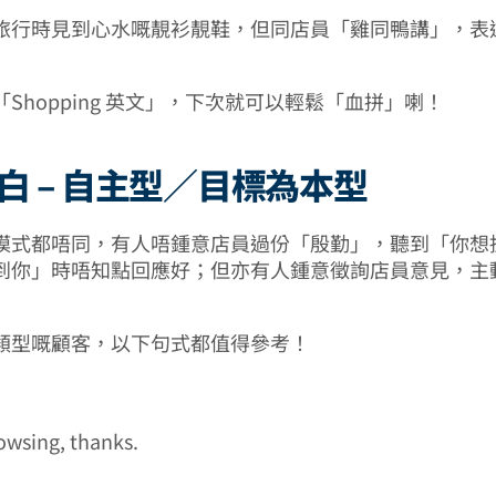
旅行時見到心水嘅靚衫靚鞋，但同店員「雞同鴨講」，表
Shopping 英文」，下次就可以輕鬆「血拼」喇！
場白 – 自主型／目標為本型
模式都唔同，有人唔鍾意店員過份「殷勤」，聽到「你想
到你」時唔知點回應好；但亦有人鍾意徵詢店員意見，主
類型嘅顧客，以下句式都值得參考！
rowsing, thanks.