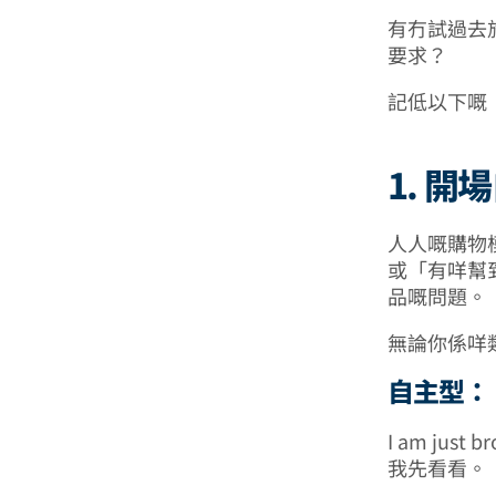
有冇試過去
要求？
記低以下嘅「
1. 開
人人嘅購物
或「有咩幫
品嘅問題。
無論你係咩
自主型：
I am just b
我先看看。