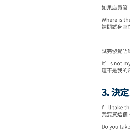
如果店員答
Where is th
請問試身室
試完發覺唔
It’s not my
這不是我的
3. 決
I’ll take th
我要買這個
Do you take