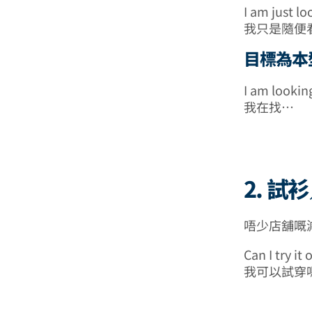
I am just l
我只是隨便
目標為本
I am lookin
我在找…
2. 試
唔少店舖嘅
Can I try it 
我可以試穿