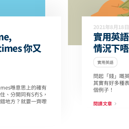
2021年8月18日
e,
實用英語
times 你又
情況下唔
實用英語
問起「錢」嘅英
其實有好多種表
ometimes喺意思上的確有
個例子！
住、分開同有S冇S，
錯地方？就要一齊嚟
閱讀文章