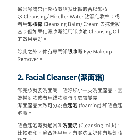
通常嚟講只化淡妝嘅話就比較適合以卸妝
水 Cleansing/ Miceller Water 沾濕化妝棉；或
者用
卸妝霜
Cleansing Balm/ Cream 去抹走妝
容；但如果化濃妝嘅話用卸妝油 Cleansing Oil
的效果更好。
除此之外，仲有專門
卸眼妝
嘅 Eye Makeup
Remover。
2. Facial Cleanser (潔面霜)
卸完妝就要洗面喇！唔好睇小一支洗面產品，因
為撈亂咗或者用錯咗隨時令皮膚變差！
潔面產品大致可分為會
起泡
(foaming) 和唔會起
泡嘅。
唔會起泡嘅就通常叫
洗面奶
(Cleansing milk)，
比較溫和同適合朝早用，有啲洗面奶仲有埋卸妝
功能。