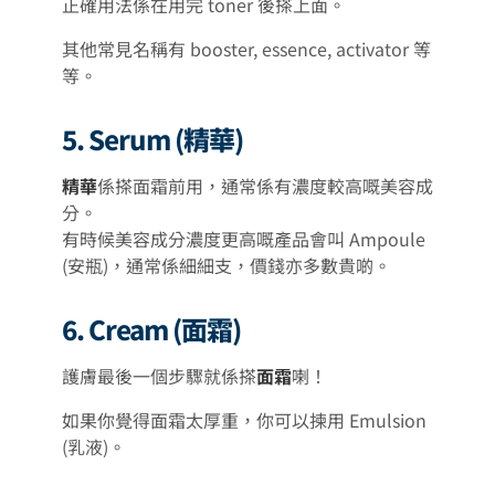
正確用法係在用完 toner 後搽上面。
其他常見名稱有 booster, essence, activator 等
等。
5. Serum (精華)
精華
係搽面霜前用，通常係有濃度較高嘅美容成
分。
有時候美容成分濃度更高嘅產品會叫 Ampoule
(安瓶)，通常係細細支，價錢亦多數貴啲。
6. Cream (面霜)
護膚最後一個步驟就係搽
面霜
喇！
如果你覺得面霜太厚重，你可以揀用 Emulsion
(乳液)。