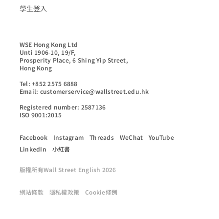
學生登入
WSE Hong Kong Ltd

Unti 1906-10, 19/F,

Prosperity Place, 6 Shing Yip Street,

Hong Kong

Tel: +852 2575 6888

Email: customerservice@wallstreet.edu.hk

Registered number: 2587136

ISO 9001:2015
Facebook
Instagram
Threads
WeChat
YouTube
LinkedIn
小紅書
版權所有Wall Street English 2026
網站條款
隱私權政策
Cookie條例