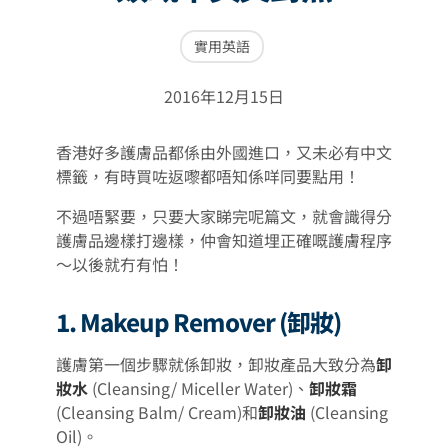
實用英語
2016年12月15日
香港好多護膚品都係由外國進口，又未必有中文
標籤，有時買咗返嚟都唔知係咩同要點用！
不過唔緊要，只要大家睇完呢篇文，就會識得分
護膚品邊樣打邊樣，仲會知道埋正確嘅護膚程序
～以後就冇有怕！
1. Makeup Remover (卸妝)
護膚第一個步驟就係卸妝，卸妝產品大致分為
卸
妝水
(Cleansing/ Miceller Water)、
卸妝霜
(Cleansing Balm/ Cream)和
卸妝油
(Cleansing
Oil)。