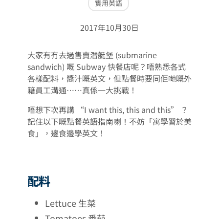
實用英語
2017年10月30日
大家有冇去過售賣潛艇堡 (submarine
sandwich) 嘅 Subway 快餐店呢？唔熟悉各式
各樣配料，醬汁嘅英文，但點餐時要同佢哋嘅外
籍員工溝通⋯⋯真係一大挑戰！
唔想下次再講 “I want this, this and this” ？
記住以下嘅點餐英語指南喇！不妨「寓學習於美
食」，邊食邊學英文！
配料
Lettuce 生菜
Tomatoes 番茄