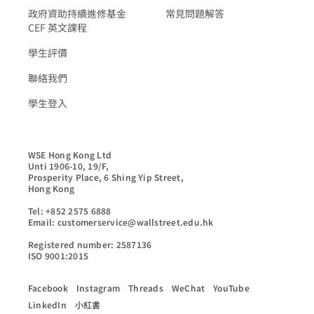
政府資助持續進修基金
常見問題解答
CEF 英文課程
學生評價
聯絡我們
學生登入
WSE Hong Kong Ltd

Unti 1906-10, 19/F,

Prosperity Place, 6 Shing Yip Street,

Hong Kong

Tel: +852 2575 6888

Email: customerservice@wallstreet.edu.hk

Registered number: 2587136

ISO 9001:2015
Facebook
Instagram
Threads
WeChat
YouTube
LinkedIn
小紅書