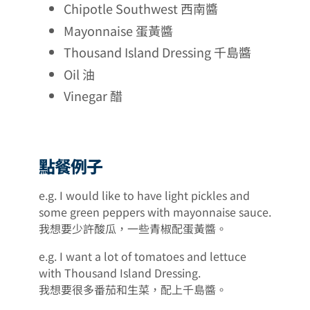
Chipotle Southwest 西南醬
Mayonnaise 蛋黃醬
Thousand Island Dressing 千島醬
Oil 油
Vinegar 醋
點餐例子
e.g. I would like to have light pickles and
some green peppers with mayonnaise sauce.
我想要少許酸瓜，一些青椒配蛋黃醬。
e.g. I want a lot of tomatoes and lettuce
with Thousand Island Dressing.
我想要很多番茄和生菜，配上千島醬。