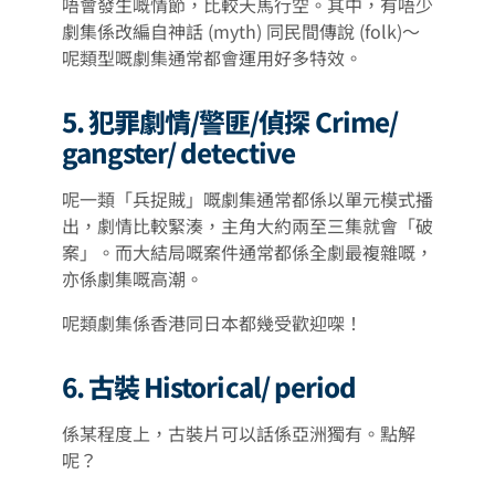
唔會發生嘅情節，比較天馬行空。其中，有唔少
劇集係改編自神話 (myth) 同民間傳說 (folk)～
呢類型嘅劇集通常都會運用好多特效。
5. 犯罪劇情/警匪/偵探 Crime/
gangster/ detective
呢一類「兵捉賊」嘅劇集通常都係以單元模式播
出，劇情比較緊湊，主角大約兩至三集就會「破
案」。而大結局嘅案件通常都係全劇最複雜嘅，
亦係劇集嘅高潮。
呢類劇集係香港同日本都幾受歡迎㗎！
6. 古裝 Historical/ period
係某程度上，古裝片可以話係亞洲獨有。點解
呢？