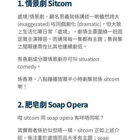
1. 情景劇 Sitcom
處境/情景劇，顧名思義就係講述一啲雖然誇大
(exaggerated) 咗同戲劇化 (dramatic)，但大致
上生活化嘅日常「處境」。劇情主要圍繞一班固
定嘅主演陣容，而通常每一集都有主題；集與集
之間嘅連貫性比其他連續劇低。
有喜劇成分嘅情景劇亦可叫 situation
comedy。
係香港，八點鐘播放嘅半小時劇集就係 sitcom
喇！
2. 肥皂劇 Soap Opera
咁 sitcom 同 soap opera 有咩唔同呢？
其實兩者係近似但唔一樣，sitcom 正如上述介
紹，係注重於處境而且大多有主題；soap