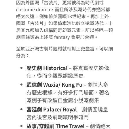
因為外國嘅「古裝片」更常被稱為時代劇或
costume drama，而且所涉及嘅時代亦通常都
唔太久遠，例如係英國嘅18世紀末。再加上外
國嘅「古裝片」如果係牽涉比較久遠嘅時代，十
居其九都加入虛構同奇幻嘅元素，所以將呢一類
劇集歸類為上述嘅 fantasy 會更加合適。
至於亞洲嘅古裝片題材就相對上更豐富，可以細
分為：
歷史劇 Historical
– 將真實歷史影像
化，從而令觀眾認識歷史
武俠劇 Wuxia/ Kung Fu
– 劇情大多
冇歷史根據，有好多打鬥場面，著名
嘅例子有改編自金庸小說嘅劇集
宮廷劇 Palace/ Royal
– 劇情圍繞皇
宮內後宮及前朝嘅明爭暗鬥
故事/穿越劇 Time Travel
– 劇情絕大