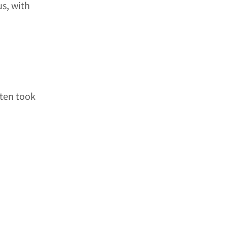
us, with
ten took