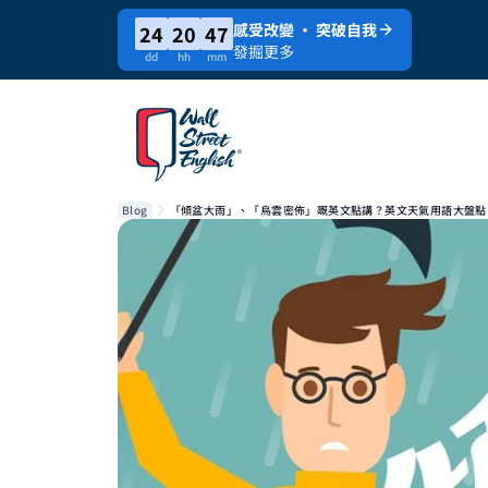
感受改變 · 突破自我
24
20
47
發掘更多
dd
hh
mm
Blog
「傾盆大雨」、「烏雲密佈」嘅英文點講？英文天氣用語大盤點