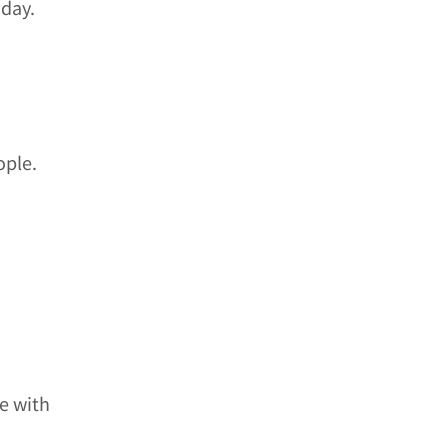
day.
ople.
e with