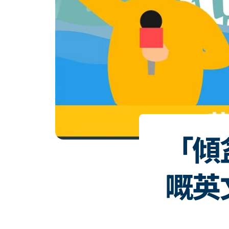
「傾
嘅英