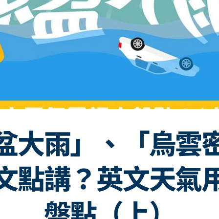
盆大雨」、「烏雲
文點講？英文天氣
盤點（上）