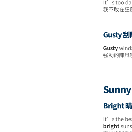
It’s too da
我不敢在狂
Gusty 
Gusty
winds
強勁的陣風
Sunny
Bright
It’s the be
bright
suns