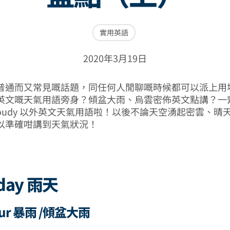
實用英語
2020年3月19日
普通而又常見嘅話題，同任何人閒聊嘅時候都可以派上用
英文嘅天氣用語旁身？傾盆大雨、烏雲密佈英文點講？一
同 cloudy 以外英文天氣用語啦！以後不論天空湧起密雲、
以準確咁講到天氣狀況！
 day 雨天
ur 暴雨 /傾盆大雨