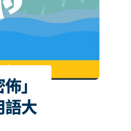
密佈」
用語大