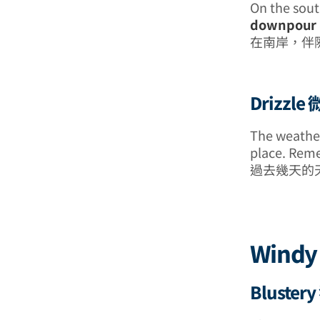
On the sout
downpour
在南岸，伴
Drizzle
The weather
place. Reme
過去幾天的
Wind
Bluste