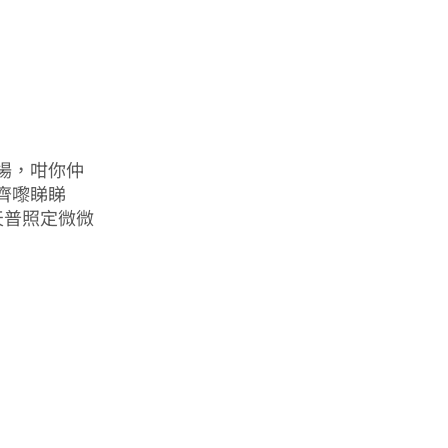
場，咁你仲
齊嚟睇睇
晴天普照定微微