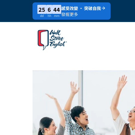
感受改變 · 突破自我
25
6
44
發掘更多
dd
hh
mm