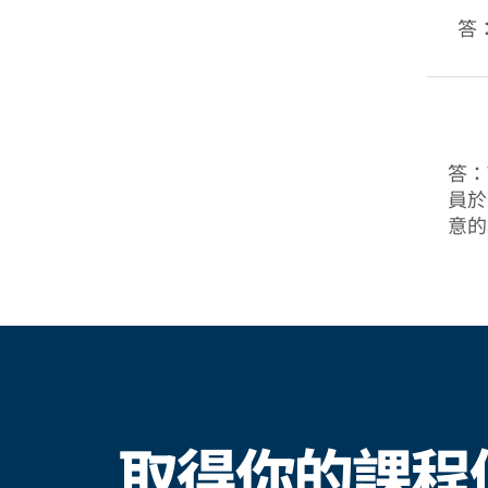
答
答：W
員於
意的
取得你的課程