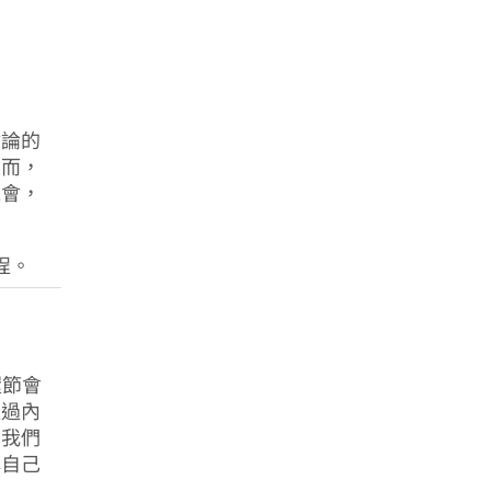
討論的
然而，
機會，
程。
環節會
透過內
，我們
解自己