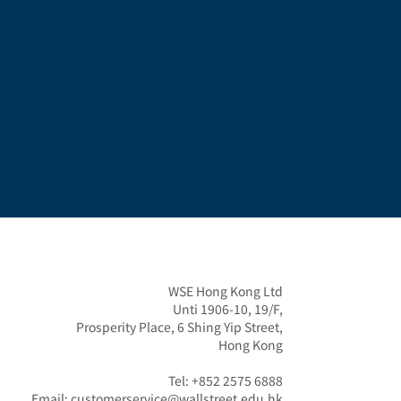
WSE Hong Kong Ltd

Unti 1906-10, 19/F,

Prosperity Place, 6 Shing Yip Street,

Hong Kong

Tel: +852 2575 6888

Email: customerservice@wallstreet.edu.hk
