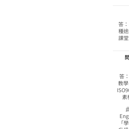
答：
種途
課堂
答
教學
IS
素
En
「學