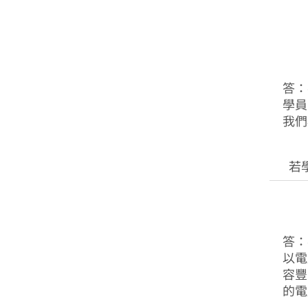
答：
學員
我們
若
答
以電
容豐
的電