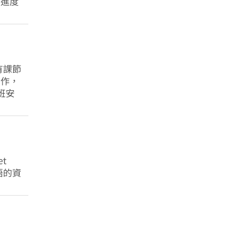
的進度
有課節
合作，
班安
t
英語的資