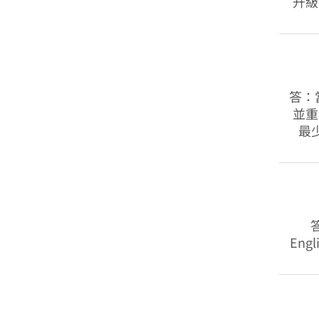
升級
答：
並重
最
Eng