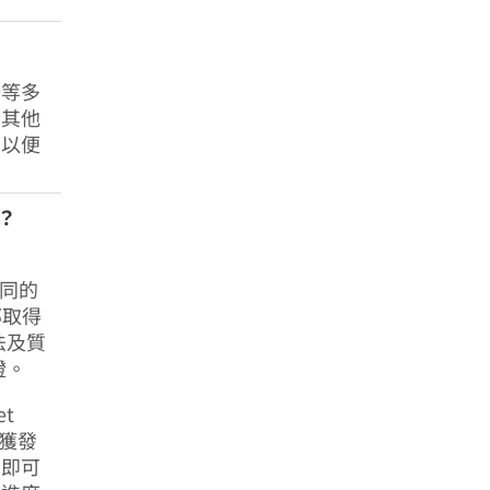
析等多
及其他
，以便
？
相同的
部取得
法及質
證。
t
會獲發
，即可