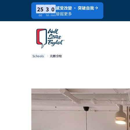
感受改變 · 突破自我
25
3
0
發掘更多
dd
hh
mm
Schools
元朗分校