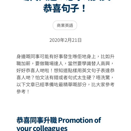
恭喜句子！
商業英語
2020年2月21日
身邊嘅同事可能有好事發生喺佢地身上，比如升
職加薪，要做職場達人，當然要學識替人高興，
好好恭喜人哋啦！想知道點樣用英文句子表達恭
喜人哋？怕文法有錯或者句式太生硬？唔洗驚，
以下文章已經準備咗最精華嘅部分，比大家參考
參考！
恭喜同事升職 Promotion of
your colleagues