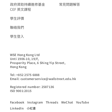
政府資助持續進修基金
常見問題解答
CEF 英文課程
學生評價
聯絡我們
學生登入
WSE Hong Kong Ltd

Unti 1906-10, 19/F,

Prosperity Place, 6 Shing Yip Street,

Hong Kong

Tel: +852 2575 6888

Email: customerservice@wallstreet.edu.hk

Registered number: 2587136

ISO 9001:2015
Facebook
Instagram
Threads
WeChat
YouTube
LinkedIn
小紅書