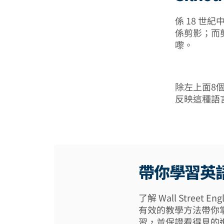
係 18 世紀中葉
係剪影；而剪
嚟。
除左上面8個
反映這種語
帶你學習英
了解 Wall Street
有效的教學方法帶你
習，並保證看得見的