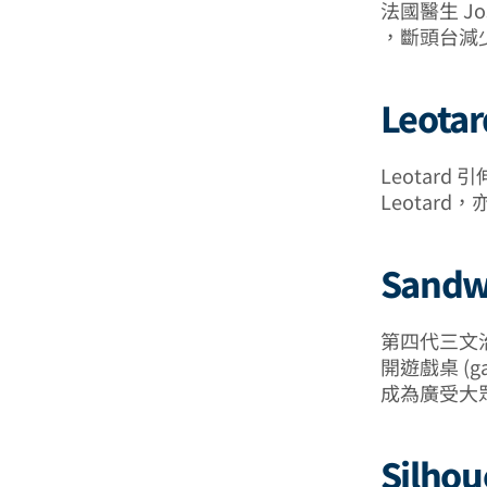
法國醫生 Jos
，斷頭台減
Leota
Leotard 
Leotard，
Sand
第四代三文治伯爵 
開遊戲桌 (
成為廣受大
Silho