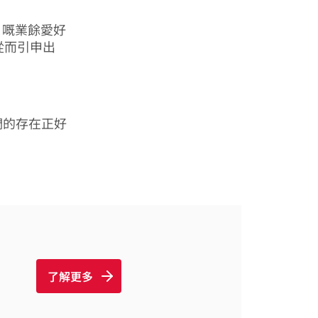
tte 嘅業餘愛好
亦從而引申出
它們的存在正好
了解更多