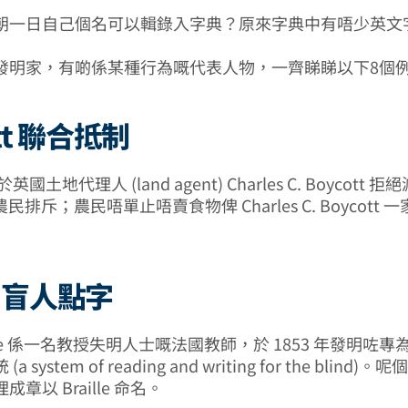
朝一日自己個名可以輯錄入字典？原來字典中有唔少英文
發明家，有啲係某種行為嘅代表人物，一齊睇睇以下8個
ott 聯合抵制
國土地代理人 (land agent) Charles C. Boycott 拒絕
而被農民排斥；農民唔單止唔賣食物俾 Charles C. Boycott
le 盲人點字
raille 係一名教授失明人士嘅法國教師，於 1853 年發明咗
 system of reading and writing for the blind
章以 Braille 命名。