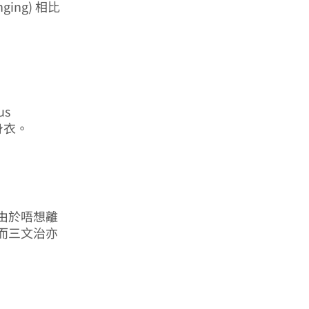
ging) 相比
us
緊身衣。
2) 由於唔想離
，而三文治亦