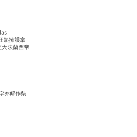
las
n 狂熱擁護拿
建立大法蘭西帝
l”一字亦解作柴