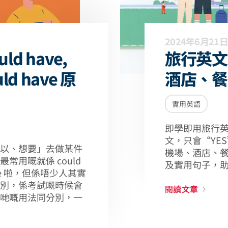
2024年6月21日
d have,
旅行英文
uld have 原
酒店、餐
實用英語
即學即用旅行
文，只會“YE
以、想要」去做某件
機場、酒店、
常用嘅就係 could
及實用句子，
d have 啦，但係唔少人其實
別，係考試嘅時候會
閱讀文章
哋嘅用法同分別，一