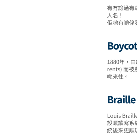
有冇諗過有
人名！
佢哋有啲係
Boyc
1880年，由於英
rents) 
哋來往。
Brail
Louis B
設嘅讀寫系統 (a
統後來更順理成