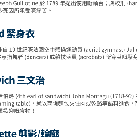
eph Guillotine 於 1789 年提出使用斷頭台；與絞刑 (han
少死囚所承受嘅痛苦。
rd 緊身衣
引伸自 19 世紀嘅法國空中體操運動員 (aerial gymnast) Juli
亦意指舞者 (dancers) 或雜技演員 (acrobats) 所穿著嘅
wich 三文治
(4th earl of sandwich) John Montagu (1718-9
gaming table)，就以兩塊麵包夾住肉或乾酪等餡料進食
眾歡迎嘅食物！
uette 剪影/輪廓