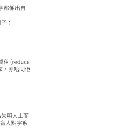
字都係出自
例子：
減租 (reduce
 一家，亦唔同佢
專為失明人士而
)。呢個盲人點字系