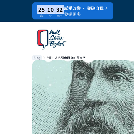
感受改變 · 突破自我
25
10
32
發掘更多
dd
hh
mm
Blog
8個由人名引申而來的英文字