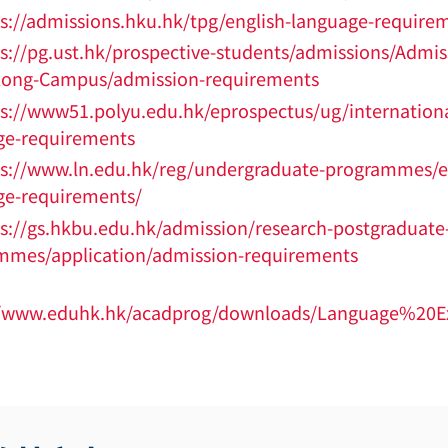
s://admissions.hku.hk/tpg/english-language-require
s://pg.ust.hk/prospective-students/admissions/Admis
ong-Campus/admission-requirements
s://www51.polyu.edu.hk/eprospectus/ug/internationa
ge-requirements
s://www.ln.edu.hk/reg/undergraduate-programmes/e
ge-requirements/
s://gs.hkbu.edu.hk/admission/research-postgraduate
mmes/application/admission-requirements
//www.eduhk.hk/acadprog/downloads/Language%20E