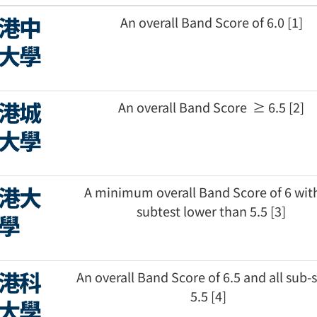
港中
An overall Band Score of 6.0 [1]
大學
港城
An overall Band Score ≥ 6.5 [2]
大學
港大
A minimum overall Band Score of 6 wit
subtest lower than 5.5 [3]
學
港科
An overall Band Score of 6.5 and all sub-
5.5 [4]
大學