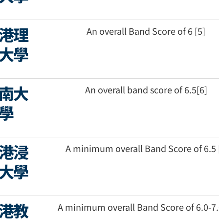
港理
An overall Band Score of 6 [5]
大學
南大
An overall band score of 6.5[6]
學
港浸
A minimum overall Band Score of 6.5 
大學
港教
A minimum overall Band Score of 6.0-7.