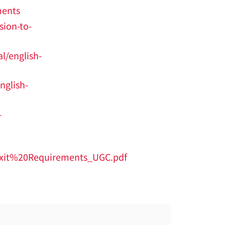
ments
sion-to-
l/english-
nglish-
-
xit%20Requirements_UGC.pdf