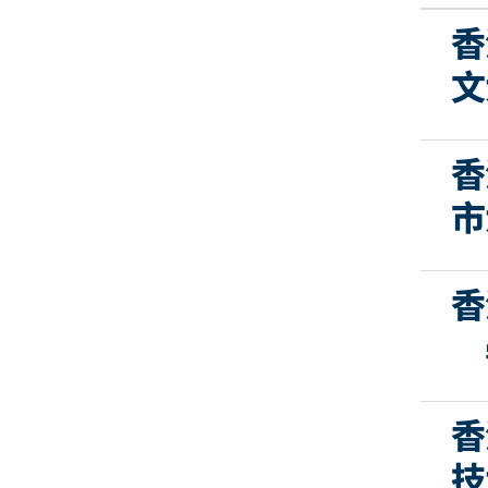
香
文
香
市
香
香
技