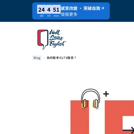
感受改變 · 突破自我
24
4
51
發掘更多
dd
hh
mm
Blog
為何報考IELTS雅思？