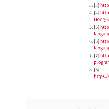
[3]
http
[4]
http
Hong-K
[5]
http
langua
[6]
http
langua
[7]
http
progra
[8]
https: