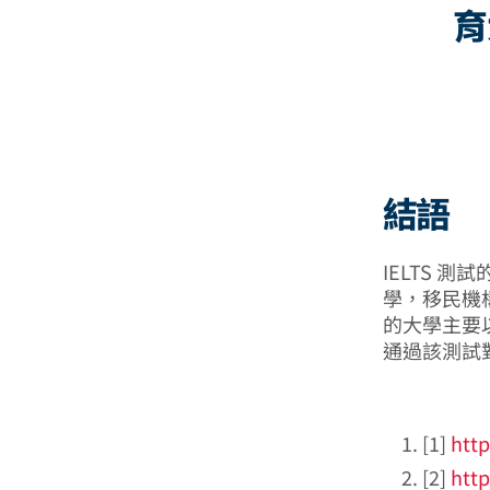
育
結語
IELTS
學，移民機構
的大學主要
通過該測試
[1]
http
[2]
http