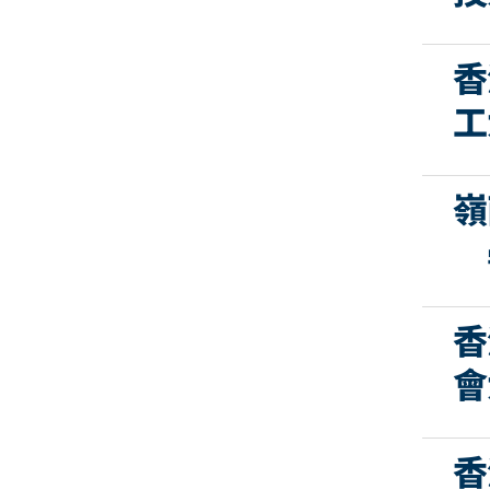
香
工
嶺
香
會
香